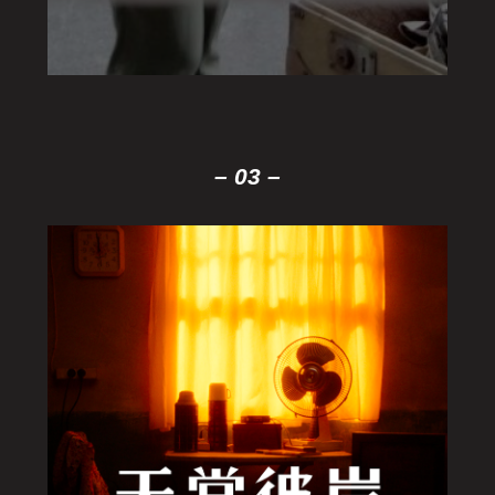
– 03 –