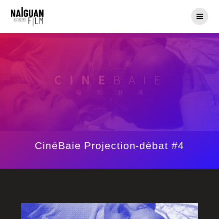
Skip
to
content
CinéBaie Projection-débat #4