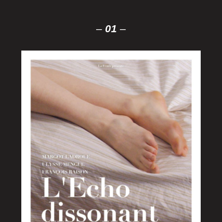
–
01
–