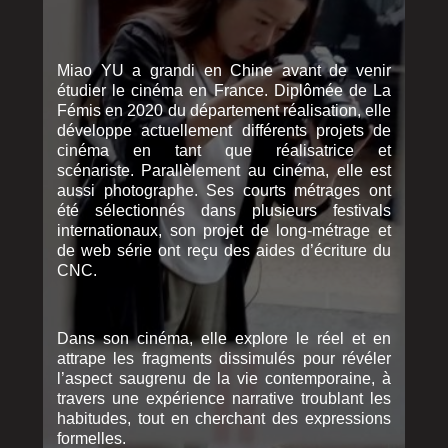
Miao YU a grandi en Chine avant de venir
étudier le cinéma en France. Diplômée de La
Fémis en 2020 du département réalisation, elle
développe actuellement différents projets de
cinéma en tant que réalisatrice et
scénariste. Parallèlement au cinéma, elle est
aussi photographe. Ses courts métrages ont
été sélectionnés dans plusieurs festivals
internationaux, son projet de long-métrage et
de web série ont reçu des aides d’écriture du
CNC.
Dans son cinéma, elle explore le réel et en
attrape les fragments dissimulés pour révéler
l’aspect saugrenu de la vie contemporaine, à
travers une expérience narrative troublant les
habitudes, tout en cherchant des expressions
formelles.