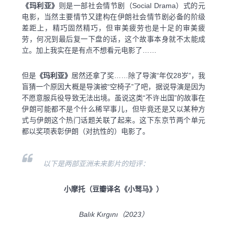
《玛利亚》
则是一部社会情节剧（Social Drama）式的元
电影，当然主要情节又建构在伊朗社会情节剧必备的阶级
差距上，精巧固然精巧，但审美疲劳也是十足的审美疲
劳，何况到最后复一下盘的话，这个故事本身就不太能成
立。加上我实在是有点不想看元电影了……
但是
《玛利亚》
居然还拿了奖……除了导演“年仅28岁”，我
盲猜一个原因大概是导演被“空椅子”了吧，据说导演是因为
不愿意服兵役导致无法出境。虽说这类“不许出国”的故事在
伊朗可能都不是个什么稀罕事儿，但毕竟还是又以某种方
式与伊朗这个热门话题关联了起来。这下东京节两个单元
都以奖项表彰伊朗（对抗性的）电影了。
以下是两部亚洲未来影片的短评：
小摩托（豆瓣译名《小驽马》）
Balık Kırgını（2023）