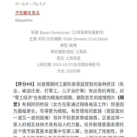
导演: Baran Gunduzalp（土耳其男导演首作）
主演: 尼利·尔东梅斯 / Fatih Sonmez / Can Demir
类型: 剧情
制片国家/地区: 土耳其
语言: 土耳其语
上映日期: 2023-10-27(东京国际电影节)
片长: 103分钟
【评分4/5】
对疫情期间工薪阶层家庭受到的各种挤压（失
业、被迫迁居、打零工、儿子治疗等）有出色的再现，对
“零工经济”也有颇为精准的观察，跟陈哲艺的疫情短片
《隔
爱》
有相同的桥段（女方在家通过网络电话工作）但是因
为篇幅更长，写得更为细腻。有苦情戏的套路（家庭面对
一波又一波的困难）但并不刻意卖惨或煽情，正是这样一
家人的相互扶持才具有动人的力量。另外剧情里面丢摩托
这个情节装置基本是集中在第三幕，也弱化了戏剧性，并