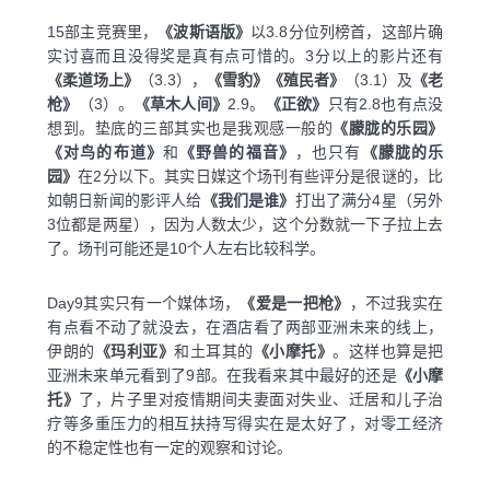
15部主竞赛里，
《波斯语版》
以3.8分位列榜首，这部片确
实讨喜而且没得奖是真有点可惜的。3分以上的影片还有
《柔道场上》
（3.3），
《雪豹》
《殖民者》
（3.1）及
《老
枪》
（3）。
《草木人间》
2.9。
《正欲》
只有2.8也有点没
想到。垫底的三部其实也是我观感一般的
《朦胧的乐园》
《对鸟的布道》
和
《野兽的福音》
，也只有
《朦胧的乐
园》
在2分以下。其实日媒这个场刊有些评分是很谜的，比
如朝日新闻的影评人给
《我们是谁》
打出了满分4星（另外
3位都是两星），因为人数太少，这个分数就一下子拉上去
了。场刊可能还是10个人左右比较科学。
Day9其实只有一个媒体场，
《爱是一把枪》
，不过我实在
有点看不动了就没去，在酒店看了两部亚洲未来的线上，
伊朗的
《玛利亚》
和土耳其的
《小摩托》
。这样也算是把
亚洲未来单元看到了9部。在我看来其中最好的还是
《小摩
托》
了，片子里对疫情期间夫妻面对失业、迁居和儿子治
疗等多重压力的相互扶持写得实在是太好了，对零工经济
的不稳定性也有一定的观察和讨论。