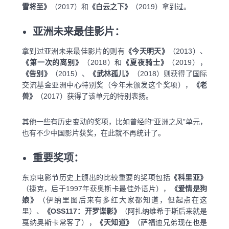
雪将至》
（2017）和
《白云之下》
（2019）拿到过。
亚洲未来最佳影片：
拿到过亚洲未来最佳影片的则有
《今天明天》
（2013）、
《第一次的离别》
（2018）和
《夏夜骑士》
（2019），
《告别》
（2015）、
《武林孤儿》
（2018）则获得了国际
交流基金亚洲中心特别奖（今年未颁发这个奖项），
《老
兽》
（2017）获得了该单元的特别表扬。
其他一些有历史变动的奖项，比如曾经的“亚洲之风”单元，
也有不少中国影片获奖，在此就不再统计了。
重要奖项：
东京电影节历史上颁出的比较重要的奖项包括
《科里亚》
（捷克，后于1997年获奥斯卡最佳外语片），
《爱情是狗
娘》
（伊纳里图后来有多红大家都知道，但起点在这
里）、
《OSS117：开罗谍影》
（阿扎纳维希于斯后来就是
戛纳奥斯卡常客了），
《天知道》
（萨福迪兄弟现在也是