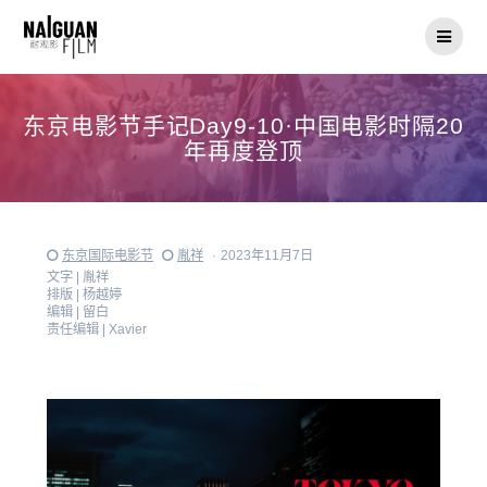
Skip
to
content
东京电影节手记Day9-10·中国电影时隔20
年再度登顶
东京国际电影节
胤祥
·
2023年11月7日
文字 |
胤祥
排版 |
杨越婷
编辑 |
留白
责任编辑 |
Xavier