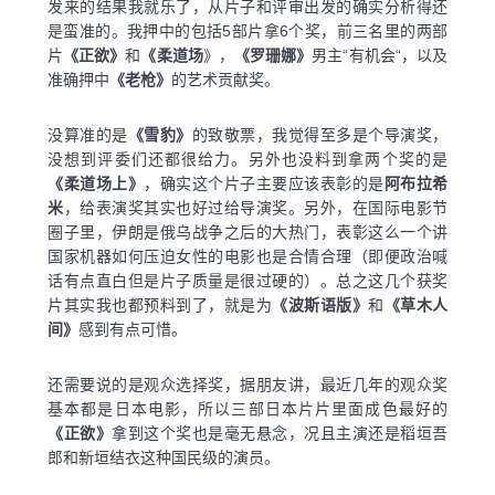
发来的结果我就乐了，从片子和评审出发的确实分析得还
是蛮准的。我押中的包括5部片拿6个奖，前三名里的两部
片
《正欲》
和
《柔道场
》，
《罗珊娜》
男主“有机会“，以及
准确押中
《老枪》
的艺术贡献奖。
没算准的是
《雪豹》
的致敬票，我觉得至多是个导演奖，
没想到评委们还都很给力。另外也没料到拿两个奖的是
《柔道场上》
，确实这个片子主要应该表彰的是
阿布拉希
米
，给表演奖其实也好过给导演奖。另外，在国际电影节
圈子里，伊朗是俄乌战争之后的大热门，表彰这么一个讲
国家机器如何压迫女性的电影也是合情合理（即便政治喊
话有点直白但是片子质量是很过硬的）。总之这几个获奖
片其实我也都预料到了，就是为
《波斯语版》
和
《草木人
间》
感到有点可惜。
还需要说的是观众选择奖，据朋友讲，最近几年的观众奖
基本都是日本电影，所以三部日本片片里面成色最好的
《正欲》
拿到这个奖也是毫无悬念，况且主演还是稻垣吾
郎和新垣结衣这种国民级的演员。