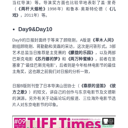
当红导演）等。导演奖方面也比较早地表彰了盖·里奇
（
《两杆大烟枪》
1998年）和鲁本·奥斯特伦德（
《儿
戏》
，2011年）等。
Day9&Day10
Day9的日报封面终于等来了顾晓刚，A版是
《草木人间》
剧组顾晓刚、蒋勤勤和吴磊的采访，这次是问答形式。3部
艺术总监当日推荐是主竞赛的
《朦胧的乐园》
，以及两部
巴斯克电影
《苏丹娜的梦》
和
《两万种蜜蜂》
，前者在圣
塞拿了“最佳巴斯克电影”，后者则是今年柏林电影节的最佳
主角奖，这也跟之前我们对日报的分析一致，
日报B版则刊登了日本导演山田协士（
《春原的竖笛》《彼
方之歌》
）的短文，讲自己的创作与东京电影节及文德斯
的渊源。另外有关于动画论坛的报道、三位海外电影节选
片人对东京电影节的印象。