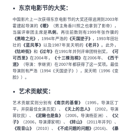
东京电影节的大奖：
中国影片上一次获得东京电影节的大奖还得追溯到2003年
霍建起导演的
《暖》
（男主角香川照之也拿到了影帝），
当届评审团主席是
巩俐
。再往前数则有1999年张作骥的
《黑暗之光》
，1994年严浩的
《天国逆子》
，1993年田壮
壮的
《蓝风筝》
以及1987年吴天明的
《老井》
。此外，
《牯岭街》
和
《过年》
在1991年并列评审团特别奖，
《可
可西里》
在2004年，
《十三棵泡桐》
在2006年、
《西干
道》
（导演：李继贤）在2007年都获得了这一奖项。最佳
导演则有严浩（1994《天国逆子》），吴天明（1996《变
脸》）。
艺术贡献奖：
艺术贡献奖则分别有
《南京的基督》
（1995，导演区丁
平，并获最佳女演员奖）、
《天上的恋人》
（2002，导演
蒋钦民）、
《泥鳅也是鱼》
（2005，导演杨亚洲）、
《父
子》
（2006，导演谭家明）、
《转山》
（2011年并列）、
《观音山》
（2010）、
《不成问题的问题》
(2016)、
《暴