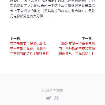
悬疑片手法（尤其对
《迷魂记》
的绿色色光有借鉴），但
实话说看完之后翻过去想一下这个故事就很容易看出其情
节上不太成立的地方（尤其这片的底实在有点坑）。另外
元电影部分也有点无聊……
文
上一篇：
下一篇：
章
上
下
东京电影节手记·Day8·看
2024年第一个重要电影
一
一
完十五部主竞赛，说说今
节！圣丹斯的午夜和首映
导
篇：
篇：
年东京节的选片 | 胤祥专栏
热闹非凡，星光熠熠！！
航
© 2026 耐观影