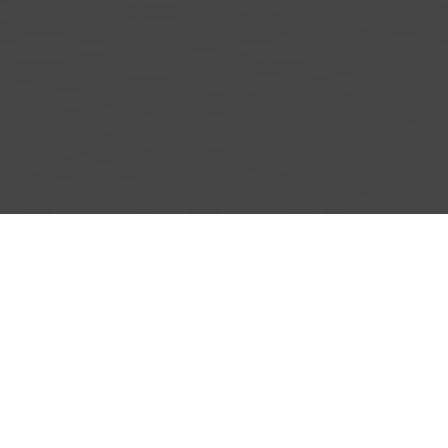
耐观影协会
我们发现与交流
关于中欧电影的一切
耐观影 Naiguan Film 是一家位于法国巴黎的影视文化交流协会。我
们主要于多家媒体平台发布新鲜影讯、深度影评，活跃在欧洲各大
电影节现场并提供一手报道，以及独立或联合组织观影团、影人会
面等活动，并成为在法影视院校的实习基地，旨在为促进中法电影