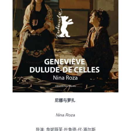
尼娜与萝扎
Nina Roza
导演: 詹妮薇芙·杜鲁德-代·塞尔斯