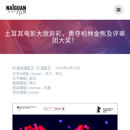
Skip
to
content
土耳其电影大放异彩，勇夺柏林金熊及评审
团大奖！
柏林电影节
电影节
·
2026年2月22日
文字&排版 |
Xavier，木子，坤元
文字编辑 |
留白
版面编辑 |
坤元
网站编辑 |
micmia，乐嘉
责任编辑 |
Xavier