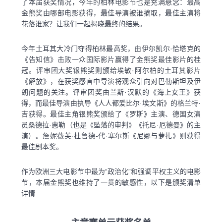
了本届获奖情况，今年的柏林电影节也是充满悬念：最高
金熊奖由哪部电影获得，最佳导演被谁摘取，最佳主演将
花落谁家？让我们一起揭晓最终的结果。
今年土耳其大冷门夺得柏林最高奖，由伊尔凯尔·恰塔克的
《告知信》击败一众国际影片赢得了金熊奖最佳影片的桂
冠。评审团大奖银熊奖则颁给埃敏·阿尔柏的土耳其影片
《解放》，在获奖感言中导演将观众引向对巴勒斯坦及伊
朗问题的关注。评审团奖由兰斯·汉默的《海上女王》获
得，而最佳导演由执导《人人都爱比尔·埃文斯》的格兰特·
吉获得。最佳主角银熊奖颁给了《罗斯》主演、德国女演
员桑德拉·惠勒（也是《坠落的审判》《托尼·厄德曼》的主
演）。詹妮薇芙·杜鲁德-代·塞尔斯《尼娜与萝扎》则获得
最佳剧本奖。
作为欧洲三大电影节中最为“政治化”和强调平权主义的电影
节，本届金熊奖也维持了一贯的敏感性，以下是颁奖清单
详情