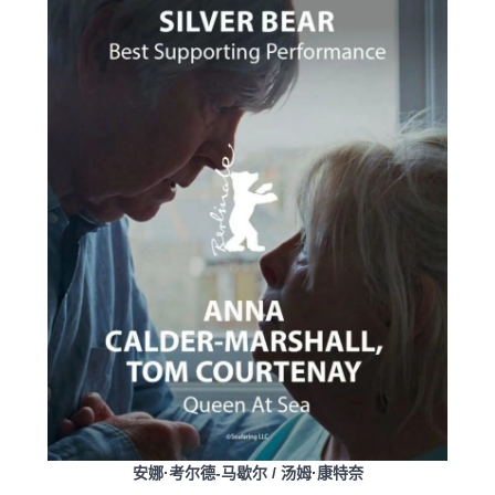
安娜·考尔德-马歇尔 / 汤姆·康特奈