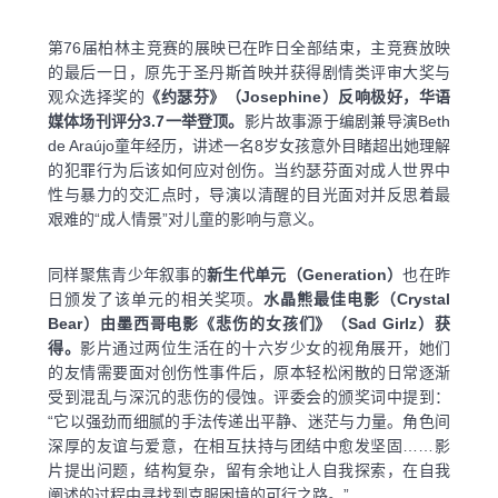
第76届柏林主竞赛的展映已在昨日全部结束，主竞赛放映
的最后一日，原先于圣丹斯首映并获得剧情类评审大奖与
观众选择奖的
《约瑟芬》（Josephine）反响极好，华语
媒体场刊评分3.7一举登顶。
影片故事源于编剧兼导演Beth
de Araújo童年经历，讲述一名8岁女孩意外目睹超出她理解
的犯罪行为后该如何应对创伤。当约瑟芬面对成人世界中
性与暴力的交汇点时，导演以清醒的目光面对并反思着最
艰难的“成人情景”对儿童的影响与意义。
同样聚焦青少年叙事的
新生代单元（Generation）
也在昨
日颁发了该单元的相关奖项。
水晶熊最佳电影（Crystal
Bear）由墨西哥电影《悲伤的女孩们》（Sad Girlz）获
得。
影片通过两位生活在的十六岁少女的视角展开，她们
的友情需要面对创伤性事件后，原本轻松闲散的日常逐渐
受到混乱与深沉的悲伤的侵蚀。评委会的颁奖词中提到：
“它以强劲而细腻的手法传递出平静、迷茫与力量。角色间
深厚的友谊与爱意，在相互扶持与团结中愈发坚固……影
片提出问题，结构复杂，留有余地让人自我探索，在自我
阐述的过程中寻找到克服困境的可行之路。”