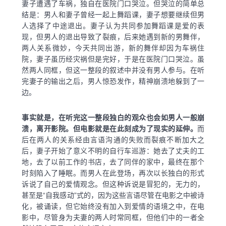
妻子遭遇了车祸，独自在医院门口哭泣。但哭泣的简单总
结是：男人和妻子曾经一起上舞蹈课，妻子想要继续但男
人选择了中途退出。妻子认为共同参加舞蹈课是爱的表
现，但男人的退出导致了裂痕，后来她遇到新的男舞伴，
两人关系微妙，今天共同出游，新的舞伴却因为车祸住
院，妻子虽历经灾祸但是完好，于是在医院门口哭泣。虽
然两人同框，但这一整段的叙述中并没有男人参与。在听
完妻子的输出之后，男人惊恐发作，精神崩溃地躲到了一
边。
事实就是，在听完这一整段独白的观众也会如男人一般崩
溃，离开影院。但电影就是在此刻成为了现实的延伸。
而
后在两人的关系经由言语沟通的失败而裂痕不断加大之
后，妻子开始了意义不明的自行车巡游：她去了丈夫的工
地，去了以前工作的书店，去了同伴的家中，最终在那个
时刻陷入了睡眠。而男人在此登场，再次以长独白的形式
诉说了自己的爱情观念。但这种诉说是冒犯的，无力的，
甚至是“自我感动”式的，因为这些言语尽管在电影之中被诗
化，被诵读，但它始终没有加入到爱情的语境之中，在电
影中，尽管身为夫妻的两人时常同框，但他们中的一者全