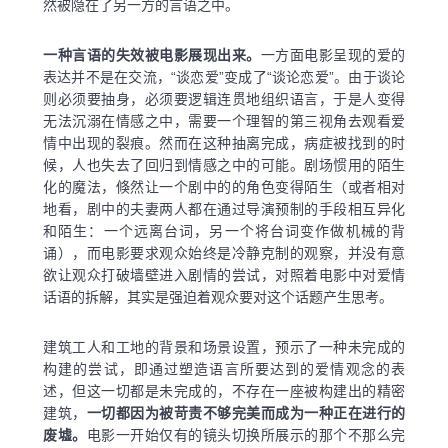
然被隐在了另一方的言语之中。
一种言语的失效被电影展现出来。
一方面电影呈现的爱的
表达并不是在交流，“谈恋爱”变成了“谈论恋爱”。由于谈论
则必须要抽身，必须要逻辑连贯地组织语言，于是人变得
无法沉溺在情感之中，需要一个理智的第三视角去观看爱
情中出现的裂痕。然而在这种抽离完成，病症被找到的时
候，人也失去了回归到情感之中的可能。剧场惯用的陌生
化的魔法，倏然让一个剧中的的角色变得陌生（或者相对
地看，剧中的夫妻两人都在通过导演预制的手段相互异化
和陌生：一个远离台词，另一个将台词变作做机械的背
诵），而电影要求观众始终是冷静克制的观察，并没有意
欲让观众打破墙壁进入剧情的尝试，对照着电影中对爱情
话语的拆解，其实是强迫着观众要对这个话题产生思考。
建筑工人和工地的背景和场景设置，预示了一种未完成的
构建的尝试，即通过塑造语言所要达到的爱情观念的表
述，但这一切都是未完成的，不存在一座被构建出的精密
建筑，
一切都因为被苛责不够完美而成为一种正在进行的
废墟。
电影一开始仅有的镜头切换所展示的那个不那么完