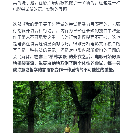
美的洗手池，在影片最后被换做了一个新的，这也是一种
电影尝试做的语言实验的写照。
这部《我的妻子哭了》所做的尝试是暴力且野蛮的，它强
行割裂开语言和行动，言内行为已经在长短的独白中堆叠
作了常人不可承受之重，言外行为则模糊而不可考，这也
是电影在语言逻辑层面的取巧，很难分析电影文字独白的
写作是一种技法的展示，还是对电影内部所虚构的问题的
尝试解答
。在套上“柏林学派”的外衣之后，电影开始野蛮
地撕裂交流，生硬决绝地取消了跨个体性的尝试，每一句
或诗意或哲学的言语都变作一种爱情的不可能性的铺垫。