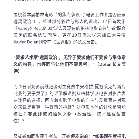
围绕着本届柏林电影节的焦点争议（“电影工作者是否应该
远离政治”），经过部分影片与影人的退出、17日首发于
《Variey》杂志的81“过去及现在的柏林电影节参与者”联合
签署的联名信质问后，更在19日再次迎来加拿大导演
Xavier Dolan刊登在《世界报》的长文反击。
“要求艺术家‘远离政治’，无异于要求他们不要参与集体意
义的构建，也等同与让他们不要思考。”（Dolan长文节
选）
而今日耐观影前线记者对主竞赛中安格拉·夏娜莱克的新片
《我的妻子哭了》的详细解读则从柏林学派电影对影片表
达途径的选择，回应着实验类电影的自主与反叛表达对观
众来说是否算一种野蛮的挑衅？对电影本体的讨论是否能
被归为非此即彼的抽象之物（政治性、技术性或语言
性）？
又或者如同影评作者从一开始便质询的：
“如果现在就把电