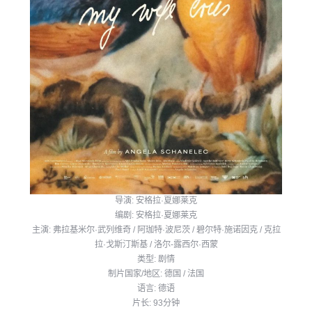
导演: 安格拉·夏娜莱克
编剧: 安格拉·夏娜莱克
主演: 弗拉基米尔·武列维奇 / 阿珈特·波尼茨 / 碧尔特·施诺因克 / 克拉
拉·戈斯汀斯基 / 洛尔-露西尔·西蒙
类型: 剧情
制片国家/地区: 德国 / 法国
语言: 德语
片长: 93分钟