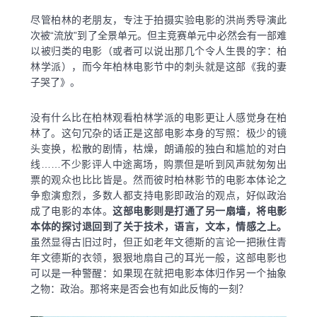
尽管柏林的老朋友，专注于拍摄实验电影的洪尚秀导演此
次被“流放”到了全景单元。但主竞赛单元中必然会有一部难
以被归类的电影（或者可以说出那几个令人生畏的字：柏
林学派），而今年柏林电影节中的刺头就是这部《我的妻
子哭了》。
没有什么比在柏林观看柏林学派的电影更让人感觉身在柏
林了。这句冗杂的话正是这部电影本身的写照：极少的镜
头变换，松散的剧情，枯燥，朗诵般的独白和尴尬的对白
线……不少影评人中途离场，购票但是听到风声就匆匆出
票的观众也比比皆是。然而彼时柏林影节的电影本体论之
争愈演愈烈，多数人都支持电影即政治的观点，好似政治
成了电影的本体。
这部电影则是打通了另一扇墙，将电影
本体的探讨退回到了关于技术，语言，文本，情感之上。
虽然显得古旧过时，但正如老年文德斯的言论一把揪住青
年文德斯的衣领，狠狠地扇自己的耳光一般，这部电影也
可以是一种警醒：如果现在就把电影本体归作另一个抽象
之物：政治。那将来是否会也有如此反悔的一刻？