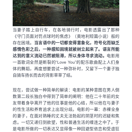
当妻子踏上自行车，在各地骑行时，电影透露出了那种
《守门员面对罚点球时的焦虑》（奥地利短篇小说）般的
存在困境。
当言语中的一切都变得意象化，符号化而缺乏
感情色彩之后，一种感知困境就被树立起来了。语言所能
达到的意义流动已然被阻滞，所以身体寻求流动。
电影用
一首歌词全然是断裂的“Love You”的配乐歌曲配上人们身
体的舞蹈，再度想要尝试一种弥补时，又留下一个妻子独
自骑车扬长而去的背影草草了结。
现在，尝试做一种简单的解读：电影的某种意图在男人倒
数第二段长独白中得到了简单的阐明：他在二十年前的女
友带着身孕离开了他的往事是他的心结，所以他在与妻子
的性生活和养育追求上出现分歧。电影的一幕：赤裸全身
的妻子，在面对熟睡的丈夫无法勃起的阴茎时的迟疑和焦
虑。一切又递归到欲望，性和普通生活的缠连之中了。于
是电影所做的一切表达又显得像一种回避型依恋和受虐狂