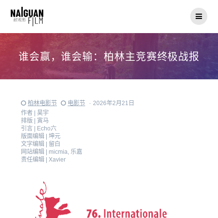
Skip
to
content
谁会赢，谁会输：柏林主竞赛终极战报
柏林电影节
电影节
·
2026年2月21日
作者 |
昊宇
排版 |
寅马
引言 |
Echo六
版面编辑 |
坤元
文字编辑 |
留白
网站编辑 |
micmia, 乐嘉
责任编辑 |
Xavier