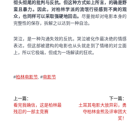
彻头彻尾的批判与反抗。但这种方式如上所言，的确是野
蛮且暴力。因此，对柏林学派的流氓行径感到不爽的观
众，也同样可以采取强硬地回击。
尽量抛却对电影本身的
完整性的保存，拆解之以达到一种自洽。
哭泣，是一种沟通失效的反抗。哭泣被化作最决绝的情感
表达，但这部被建构的电影也从头就走到了情绪的对立面
上，所以它极端，但成为一场解读的狂欢。
#
柏林电影节
,
#
电影节
文
上一篇：
下一篇：
章
上
下
看完我确信，这是柏林最
土耳其电影大放异彩，勇
一
一
残忍的一部主竞赛
夺柏林金熊及评审团大
导
篇：
篇：
奖！
航