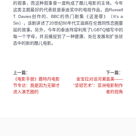
的叙事，而这种叙事曾一度构成了酷儿电影的主体。今年
这类主题最好的代表就是泰迪奖中的电视作品，由Russell
T. Davies创作的、BBC的热门剧集《这是罪》（It’s a
Sin），该剧讲述了20世纪80年代艾滋病在伦敦同性恋圈蔓
延的故事。另外，今年的泰迪阵容利用了LGBTQ缩写中的
每一个字母，并且捕捉到了一种健康、处在发展和扩张状
态中的新的酷儿电影。
文
上一篇：
下一篇：
章
上
下
《电影手册》鹿特丹电影
金宝拉对话河濑直美——
一
一
节专访：我是因为无聊才
“坚韧艺术”：亚洲电影制作
导
篇：
篇：
进入演艺圈的
者的视角
航