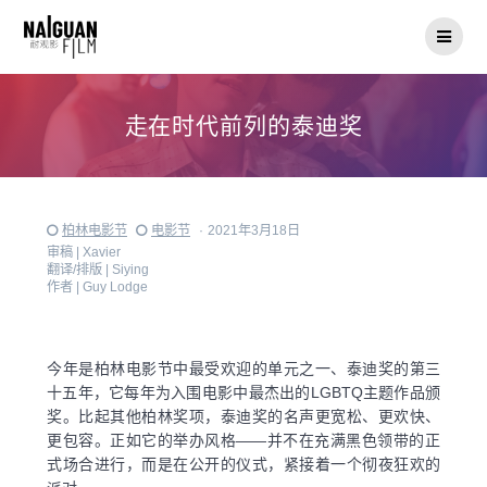
Skip
to
content
走在时代前列的泰迪奖
柏林电影节
电影节
·
2021年3月18日
审稿 |
Xavier
翻译/排版 |
Siying
作者 |
Guy Lodge
今年是柏林电影节中最受欢迎的单元之一、泰迪奖的第三
十五年，它每年为入围电影中最杰出的LGBTQ主题作品颁
奖。比起其他柏林奖项，泰迪奖的名声更宽松、更欢快、
更包容。正如它的举办风格——并不在充满黑色领带的正
式场合进行，而是在公开的仪式，紧接着一个彻夜狂欢的