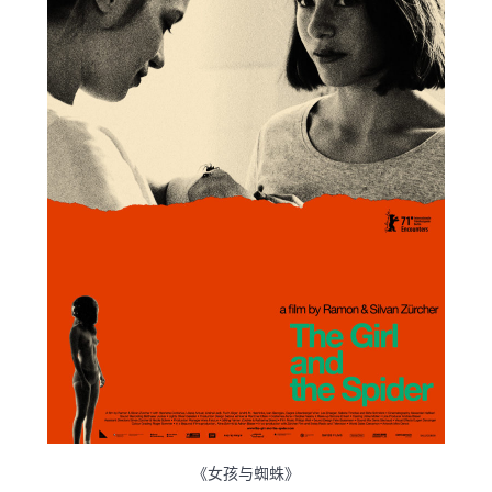
《女孩与蜘蛛》