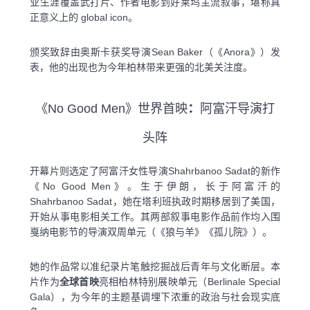
业生涯覆盖武打片、作者电影到好莱坞主流叙事，堪称真
正意义上的 global icon。
颁奖致辞由奥斯卡获奖导演Sean Baker（《Anora》）发
表，他的出现也为今年柏林带来更强的北美关注度。
《No Good Men》世界首映
：
阿富汗导演打
头阵
开幕片则选定了阿富汗女性导演Shahrbanoo Sadat的新作
《No Good Men》。生于伊朗，长于阿富汗的
Shahrbanoo Sadat，她在塔利班执政时期移居到了美国，
开始从事电影相关工作。其两部叙事电影作品前作均入围
戛纳电影节的导演双周单元（《狼与羊》《孤儿院》）。
她的作品常以准纪录片笔触挖掘战后青年与文化断层。本
片作为
全球首映
亮相柏林特别展映单元（Berlinale Special
Gala），为今年的主题基调埋下浓重的政治与社会现实底