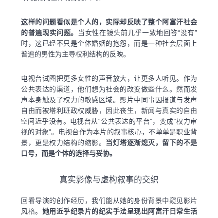
这样的问题看似是个人的，实际却反映了整个阿富汗社会
的普遍现实问题。
当女性在镜头前几乎一致地回答“没有”
时，这已经不只是个体婚姻的抱怨，而是一种社会层面上
普遍的男性为主导权利结构的反映。
电视台试图把更多女性的声音放大，让更多人听见。作为
公共表达的渠道，他们想为社会的改变做些什么。然而发
声本身触及了权力的敏感区域。影片中同事因报道与发声
自由而被塔利班政权威胁，因此丧生，新闻与真实的自由
空间近乎没有。电视台从“公共表达的平台”，变成“权力审
视的对象”。电视台作为本片的叙事核心，不单单是职业背
景，更是权力结构的缩影。
当灯塔逐渐熄灭，留下的不是
口号，而是个体的选择与妥协。
真实影像与虚构叙事的交织
回看导演的创作经历，我们能从她的身份背景中窥见影片
风格。
她用近乎纪录片的纪实手法呈现出阿富汗日常生活