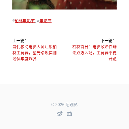
#
柏林电影节
,
#
电影节
文
上一篇：
下一篇：
章
上
下
当代极简电影大师汇聚柏
柏林首日：电影政治性辩
一
一
林主竞赛，星光暗淡实则
论双方入场，主竞赛平稳
导
篇：
篇：
潜伏年度炸弹
开跑
航
© 2026 耐观影