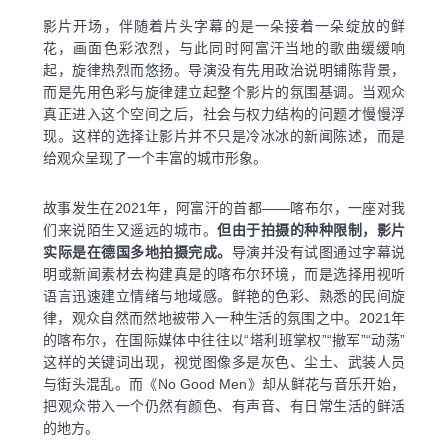
影片开场，伴随着片头字幕的是一朵接着一朵绽放的鲜
花，画面色彩浓烈，与此同时阿富汗当地的歌曲缓缓响
起，旋律热烈而悠扬。导演没有先用政治说明铺陈背景，
而是先用色彩与旋律建立起整个影片的氛围基调。当观众
真正进入这个空间之后，社会与权力结构的问题才慢慢浮
现。这样的选择让影片并不只是冷冰冰的新闻陈述，而是
给观众呈现了一个丰富的城市形象。
故事发生在2021年，阿富汗的首都——喀布尔，一座对我
们来说陌生又遥远的城市。
但由于拍摄的种种限制，影片
实际是在德国多地拍摄完成。
导演并没有试图通过字幕说
明或新闻素材去构建真是的喀布尔环境，而是选择用视听
语言迅速建立情绪与地域感。鲜艳的色彩、熟悉的民间旋
律，观众自然而然地被带入一种生活的氛围之中。2021年
的喀布尔，在国际媒体中往往以“塔利班掌权”“撤军”“动荡”
这样的关键词出现，视觉图像多是灰色、尘土、武装人员
与街头混乱。而《No Good Men》却从鲜花与音乐开始，
把观众带入一个仍然有颜色、有声音、有日常生活的鲜活
的地方。