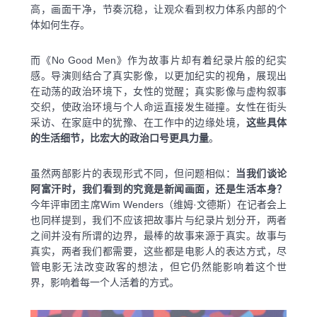
高，画面干净，节奏沉稳，让观众看到权力体系内部的个
体如何生存。
而《No Good Men》作为故事片却有着纪录片般的纪实
感。导演则结合了真实影像，以更加纪实的视角，展现出
在动荡的政治环境下，女性的觉醒；真实影像与虚构叙事
交织，使政治环境与个人命运直接发生碰撞。女性在街头
采访、在家庭中的犹豫、在工作中的边缘处境，
这些具体
的生活细节，比宏大的政治口号更具力量
。
虽然两部影片的表现形式不同，但问题相似：
当我们谈论
阿富汗时，我们看到的究竟是新闻画面，还是生活本身？
今年评审团主席Wim Wenders（维姆·文德斯）在记者会上
也同样提到，我们不应该把故事片与纪录片划分开，两者
之间并没有所谓的边界，最棒的故事来源于真实。故事与
真实，两者我们都需要，这些都是电影人的表达方式，尽
管电影无法改变政客的想法，但它仍然能影响着这个世
界，影响着每一个人活着的方式。