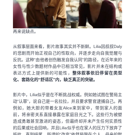
再来说缺点。
从叙事层面来看，影片故事其实并不新鲜。Lilia因叔叔Daly
的悲剧而开始正视自己的性取向，并逐步走向自我觉醒与
反抗。这种“由他者创伤触发自我认同”的路径，在近年来的
女性与性少数题材作品中已相当常见，影片并未在结构或
表达方式上提供新的可能性，
整体叙事依旧停留在类型
化、套路化的“舒适区”内，缺乏真正的突破。
影片中，Lilia似乎是在不断挑战权威。例如她试图在警局主
动“认罪”，说自己是一名拉拉，并且要求警官逮捕自己。再
例如，她大胆的带着女友Alice来到家中，带到家人的面
前，将亲密关系直接暴露在家庭目光之下。这些行为被塑
造成勇敢甚至激进的姿态，但最终却并未产生任何实质性
的后果或社会回响，并且Lilia似乎也在家人的压力下放弃了
抵抗。直到结尾，所谓的“改变”依然局限在个人。母亲的默