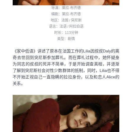
导演：莱拉·布齐德
编剧：莱拉·布齐德
地区：法国 / 突尼斯
语言：法语 / 阿拉伯语
时长：113分钟
类型：剧情
《家中低语》讲述了原本在法国工作的Lilia因叔叔Daly的离
奇去世回到突尼斯参加葬礼。而在葬礼过程中，她怀疑身
为同志的叔叔的死并不简单，于是开始调查真相，并逐渐
了解到突尼斯社会对性少数群体的抵制，同时，Lilia也不得
不开始正视自己一直隐瞒的拉拉身份，以及和恋人Alice的
关系。