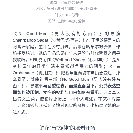
编剧：沙赫巴努·萨达
地区：德国 / 法国 / 挪威 / 丹麦 / 阿富汗
时长：103分钟
类型：剧情 / 喜剧 / 爱情
《No Good Men（男人没有好东西）》的导演
Shahrbanoo Sadat（沙赫巴努·萨达）出生于伊朗德黑兰的
阿富汗家庭，童年在乡村度过，后来在喀布尔的影像工作
坊接受培训。她的作品总是在个人经验与时代背景之间寻
找联结。如果说前作《Wolf and Sheep（狼和羊）》 是从
乡村童年的日常生活中感知战争暴力的阴影；《The
Orphanage（孤儿院）》 把视角推向城市与历史变迁；那
么到了五部曲的第三部《No Good Men（男人没有好东
西）》，
导演不再回望过去，而是直面当下。公共表达空
间如何被压缩，女性的权利与自由如何被看见。
导演本人
出演女主角，使影片更接近一种个人陈述。在某种程度
上，这部影片既延续了她对现实的凝视，也拓宽了她的表
达方式。
“鲜花”与“旋律”的浓烈开场