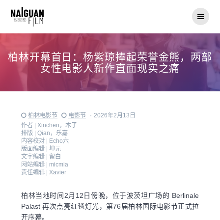
Skip
to
content
柏林开幕首日：杨紫琼捧起荣誉金熊，两部
女性电影人新作直面现实之痛
柏林电影节
电影节
·
2026年2月13日
作者 |
Xinchen，木子
排版 |
Qian，乐嘉
内容校对 |
Echo六
版面编辑 |
坤元
文字编辑 |
留白
网站编辑 |
micmia
责任编辑 |
Xavier
柏林当地时间2月12日傍晚，位于波茨坦广场的 Berlinale
Palast 再次点亮红毯灯光，第76届柏林国际电影节正式拉
开序幕。