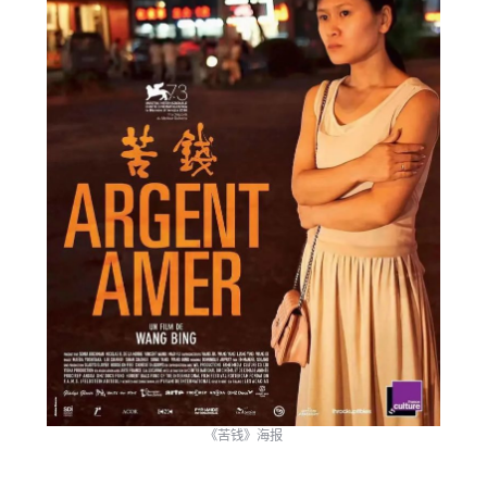
《苦钱》海报