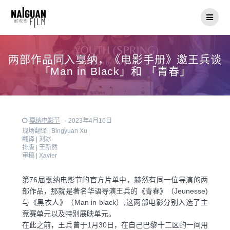
Skip
to
content
两部作品同入戛纳，《电影手册》邀王兵谈
「Man in Black」和 「青春」
戛纳电影节
·
2023年4月16日
现场翻译 |
Bingyuan Xu
翻译 |
刘冰
排版 |
王新然
审稿 |
Xavier
第76届戛纳电影节的官方片单中，赫然有同一位导演的两
部作品，那就是著名华语导演王兵的《青春》（Jeunesse)
与《黑衣人》（Man in black）,这两部电影分别入选了主
竞赛单元以及特别展映单元。
在此之前，王兵曾于1月30日，在自己巴黎十二区的一间用