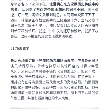
给笔者留下了深刻印象。
让浸润在东方深厚历史传统中的
笔者，见识到了东西方帝国王朝间的同与不同
。国王薨
逝，灯一灭，满朝文武等到消息，立马跟着说国王死了，
镜头一转给到正在教堂祈祷的王储路易十六，立马又成了
国王活着（国王万岁），随后就看到众文武大臣再纷纷来
到新王跟前朝拜。就这一个礼仪的还原和设计，就把王权
更迭，改头不换面的现实表现得淋漓尽致。
#3
场面调度
最后再稍微讨论下导演的功力和场面调度
。应该说麦温从
演员转行导演，曾经也执导过技惊四座的《青少年警
队》，还有口碑票房都不错的《我的国王》。但这一次，
麦温或受限于宫廷题材，或把更多精力倾注在了表现上，
而并没有在导演层面上展现出太多的亮点成绩。前面提到
的服化道做得很好，应该得益于团队和资金的加持。但在
场面调度上面就显得比较套路和平常，加上四平八稳的情
节剧设置，并没有看到明显的个人风格。