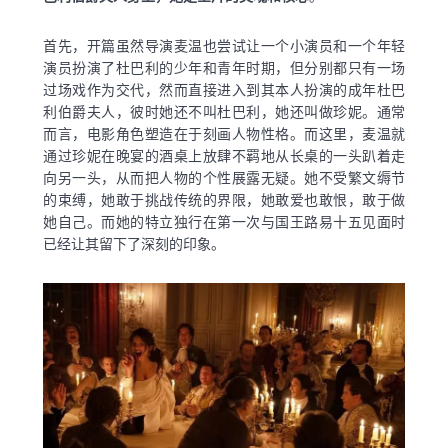
首先，开篇虽然导演麦温也尝试让一个小演员和一个年轻
演员扮演了杜巴利的少年和青年时期，但分别都只有一场
过场戏作为交代，然而直接进入到其本人扮演的成年杜巴
利伯爵夫人，彼时她还不叫杜巴利，她还叫做珍妮。通常
而言，电影角色塑造在于刻画人物性格。而这里，麦温就
通过珍妮在晚宴的酒桌上放肆不羁地从长桌的一头趴着走
向另一头，从而把人物的个性展露无疑。她不受繁文缛节
的束缚，她敢于挑战传统的界限，她敢爱也敢恨，敢于做
她自己。而她的特立独行在第一次与国王路易十五见面时
已经让其留下了深刻的印象。