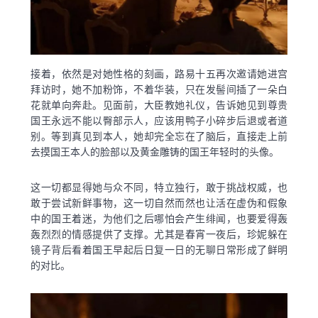
接着，依然是对她性格的刻画，路易十五再次邀请她进宫
拜访时，她不加粉饰，不着华装，只在发髻间插了一朵白
花就单向奔赴。见面前，大臣教她礼仪，告诉她见到尊贵
国王永远不能以臀部示人，应该用鸭子小碎步后退或者道
别。等到真见到本人，她却完全忘在了脑后，直接走上前
去摸国王本人的脸部以及黄金雕铸的国王年轻时的头像。
这一切都显得她与众不同，特立独行，敢于挑战权威，也
敢于尝试新鲜事物，这一切自然而然也让活在虚伪和假象
中的国王着迷，为他们之后哪怕会产生绯闻，也要爱得轰
轰烈烈的情感提供了支撑。尤其是春宵一夜后，珍妮躲在
镜子背后看着国王早起后日复一日的无聊日常形成了鲜明
的对比。