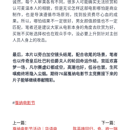
诚然，每个人审美各有不同，很多人可能确实无法欣赏和
认可麦温本人的相貌，但是无论怎样这部电影哪怕是商业
制作，也是导演遵循市场原则，找到投资费尽心血的成
果。所以，哪怕结果不一定很好，男女颜值颜值也不一定
匹配，笔者还是建议大家从电影本身的角度去欣赏为好，
买账不买帐选择权也在观众手中，没必要上升到针对主创
人员人身上的攻击。
最后，本片以旁白加空镜头结尾，配合收尾的场景，笔者
也以传奇皇后杜巴利伯爵夫人的轮回命运作结，宫廷欢喜
梦一场，凡尔赛虚幻都成空，高潮也好，低谷也罢，生死
嗔痴终将隐入尘烟。期待76届戛纳电影节主竞赛接下来的
片子能够继续奉献精彩。
#
戛纳电影节
文
上一篇：
下一篇：
上
下
戛纳电影节活动｜华语电
陈英雄回归，食、欲一锅