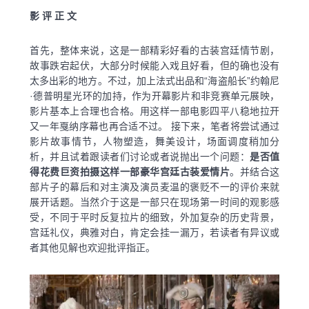
影 评 正 文
首先，整体来说，这是一部精彩好看的古装宫廷情节剧，
故事跌宕起伏，大部分时候能入戏且好看，但的确也没有
太多出彩的地方。不过，加上法式出品和“海盗船长”约翰尼
·德普明星光环的加持，作为开幕影片和非竞赛单元展映，
影片基本上合理也合格。用这样一部电影四平八稳地拉开
又一年戛纳序幕也再合适不过。 接下来，笔者将尝试通过
影片故事情节，人物塑造，舞美设计，场面调度稍加分
析，并且试着跟读者们讨论或者说抛出一个问题：
是否值
得花费巨资拍摄这样一部豪华宫廷古装爱情片
。并结合这
部片子的幕后和对主演及演员麦温的褒贬不一的评价来就
展开话题。当然介于这是一部只在现场第一时间的观影感
受，不同于平时反复拉片的细致，外加复杂的历史背景，
宫廷礼仪，典雅对白，肯定会挂一漏万，若读者有异议或
者其他见解也欢迎批评指正。