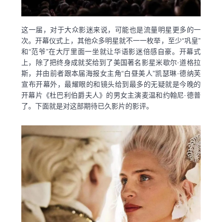
这一届，对于大众影迷来说，可能也是流量明星更多的一
次。开幕仪式上，其他众多明星就不一一枚举，至少“巩皇”
和“范爷”在大厅里面一坐就让华语影迷倍感自豪。开幕式
上，除了把终身成就奖给到了美国著名影星米歇尔·道格拉
斯，并由前者跟本届海报女主角“白昼美人”凯瑟琳·德纳芙
宣布开幕外，最耀眼的和镜头给到最多的无疑就是今晚的
开幕片《杜巴利伯爵夫人》的男女主演麦温和约翰尼·德普
了。下面就是对这部期待已久影片的影评。