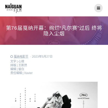
Skip
to
content
第76届戛纳开幕：绚烂“凡尔赛”过后 终将
隐入尘烟
戛纳电影节
·
2023年5月27日
文字 |
心境
排版 |
王新然
编辑 |
留白
责任编辑 |
Xavier