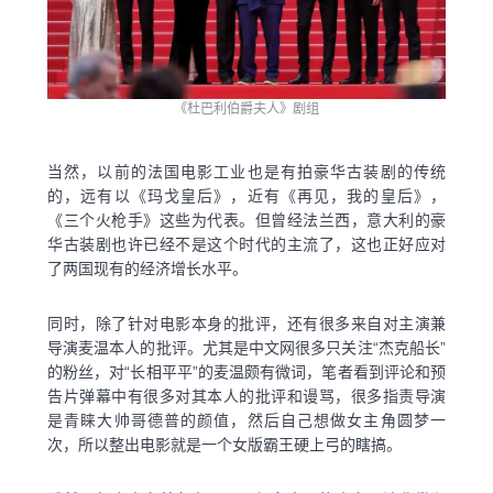
《杜巴利伯爵夫人》剧组
当然，以前的法国电影工业也是有拍豪华古装剧的传统
的，远有以《玛戈皇后》，近有《再见，我的皇后》，
《三个火枪手》这些为代表。但曾经法兰西，意大利的豪
华古装剧也许已经不是这个时代的主流了，这也正好应对
了两国现有的经济增长水平。
同时，除了针对电影本身的批评，还有很多来自对主演兼
导演麦温本人的批评。尤其是中文网很多只关注“杰克船长”
的粉丝，对“长相平平”的麦温颇有微词，笔者看到评论和预
告片弹幕中有很多对其本人的批评和谩骂，很多指责导演
是青睐大帅哥德普的颜值，然后自己想做女主角圆梦一
次，所以整出电影就是一个女版霸王硬上弓的瞎搞。