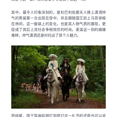
其中，最令人印象深刻的，是杜巴利伯爵夫人换上潇洒帅
气的男装第一次出现在宫中，并且跟随国王跃上马背穿梭
在林间，这一服装上的变化，也是其人物气质的展现，更
促成了其后上流社会争相效仿的时尚。麦温这一刻的雌雄
难辨，帅气潇洒还是衬托出了其个人魅力。
而结尾，国王驾崩前明灯到熄灯这一礼节的还原也可以说