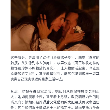
这些部分，导演用了动作（滑稽鸭子步），触觉（真实的
触摸，从头像到本人脸庞），妆容仪态（国王浓妆艳抹的
粉饰和珍妮不施粉黛的真实），让人物鲜活起来，也让观
众能够感受得到，甚至触摸得到，能够沉浸到这样一段其
实离自己现实很远的皇家生活中去。
其后，珍妮在得到宠爱后，她如何从偷偷摸摸到光明正
大；她如何展示个性，甚至着上男装，改变朝野内外的时
尚风向；她如何被冷遇后又凭借她的大胆果决再次赢回信
任；甚至如何跟王储路易十六的指定王后玛丽安托万争奇