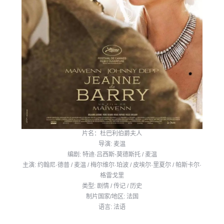
片名：杜巴利伯爵夫人
导演: 麦温
编剧: 特迪·吕西斯-莫德斯托 / 麦温
主演: 约翰尼·德普 / 麦温 / 梅尔维尔·珀波 / 皮埃尔·里夏尔 / 帕斯卡尔·
格雷戈里
类型: 剧情 / 传记 / 历史
制片国家/地区: 法国
语言: 法语