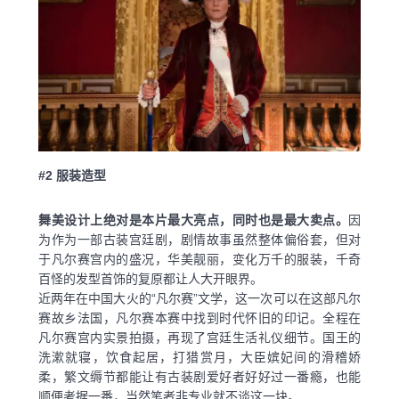
#2
服装造型
舞美设计上绝对是本片最大亮点，同时也是最大卖点。
因
为作为一部古装宫廷剧，剧情故事虽然整体偏俗套，但对
于凡尔赛宫内的盛况，华美靓丽，变化万千的服装，千奇
百怪的发型首饰的复原都让人大开眼界。
近两年在中国大火的“凡尔赛”文学，这一次可以在这部凡尔
赛故乡法国，凡尔赛本赛中找到时代怀旧的印记。全程在
凡尔赛宫内实景拍摄，再现了宫廷生活礼仪细节。国王的
洗漱就寝，饮食起居，打猎赏月，大臣嫔妃间的滑稽娇
柔，繁文缛节都能让有古装剧爱好者好好过一番瘾，也能
顺便考据一番，当然笔者非专业就不谈这一块。