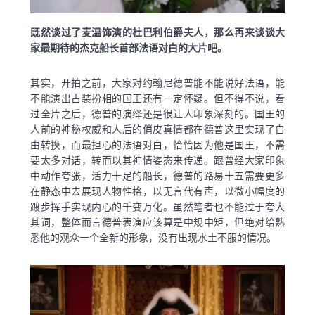
既然谈过了麦温饰演的杜巴利伯爵夫人，那么再来谈谈大
家最期待的杰克船长首部法语对白的大片吧。
其实，开拍之前，大家对约翰尼德普能不能说好法语，能
不能演出古装扮相的国王还有一定怀疑。但不得不说，看
过全片之后，德普的演绎还是很让人印象深刻的。国王的
人前的神秘权威和人后的俏皮真情都在德普这里实现了自
由转换，而最担心的法语对白，恰恰因为他是国王，不需
要太多对话，转而以其神情姿态来传递。跟曾经大家印象
中动作夸张，活力十足的船长，德普的路易十五需要更多
在静态中去展现人物性格，以无言代有声，以微小幅度的
踱步挥手实现内心的千变万化。虽然笔者也不能过于夸大
其词，整体而言德普表演应该算是中规中矩，但绝对给熟
悉他的观众一个全新的形象，没有出现水土不服的情况。