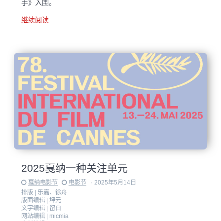
手》入围。
继续阅读
2025戛纳一种关注单元
戛纳电影节
电影节
·
2025年5月14日
排版 |
乐嘉、徐舟
版面编辑 |
坤元
文字编辑 |
留白
网站编辑 |
micmia