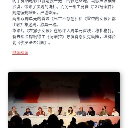
明了戛纳电影节就是独一无二的影迷圣地。动感声波横穿
沙漠，带来了灵魂的洗礼。而另一部主竞赛《137号案件》
则是循规蹈矩，严谨查案。
两部双周单元的首映《死亡不存在》和《雪中的女孩》都
比较抽象迷离，独具一格。
华语片《左撇子女孩》在影评人周单元首映，稳扎稳打，
有去年金棕榈得主《阿诺拉》导演肖恩贝克助阵，堪称台
北《佛罗里达公园》。
继续阅读