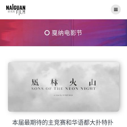
Skip
to
content
戛纳电影节
本届最期待的主竞赛和华语都大扑特扑