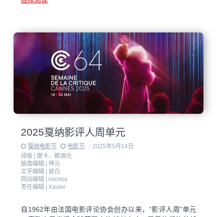
2025戛纳影评人周单元
戛纳电影节
电影节
·
2025年5月14日
排版 |
摩卡、赖源光
版面编辑 |
坤元
文字编辑 |
留白
网站编辑 |
micmia
责任编辑 |
Xavier
自1962年由法国电影评论协会创办以来，“影评人周”单元