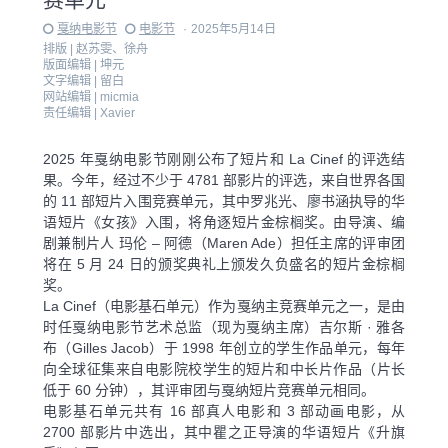
戛纳电影节
电影节
·
2025年5月14日
排版 |
赵苏雯、徐舟
版面编辑 |
坤元
文字编辑 |
留白
网站编辑 |
micmia
责任编辑 |
Xavier
2025 年戛纳电影节刚刚公布了短片和 La Cinef 的评选结
果。今年，经过不少于 4781 部影片的评选，来自世界各国
的 11 部短片入围竞赛单元，其中罗兆光、廖书涵执导的华
语短片《女孩》入围，将角逐短片金棕榈奖。由导演、编
剧兼制片人 玛伦 – 阿德（Maren Ade）担任主席的评审团
将在 5 月 24 日的颁奖典礼上颁发久负盛名的短片金棕榈
奖。
La Cinef（电影基石单元）作为戛纳主竞赛单元之一，是由
时任戛纳电影节艺术总监（现为戛纳主席）吉尔斯 · 雅各
布（Gilles Jacob）于 1998 年创立的学生作品单元，每年
向全球征集来自电影院校学生的短片和中长片作品（片长
低于 60 分钟），其评审团与戛纳短片竞赛单元相同。
电影基石单元共有 16 部真人电影和 3 部动画电影，从
2700 部影片中选出，其中瞿之正导演的华语短片《升旗