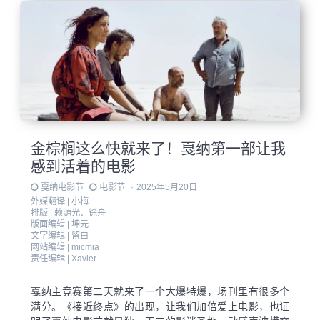
金棕榈这么快就来了！戛纳第一部让我
感到活着的电影
戛纳电影节
电影节
·
2025年5月20日
外媒翻译 |
小梅
排版 |
赖源光、徐舟
版面编辑 |
坤元
文字编辑 |
留白
网站编辑 |
micmia
责任编辑 |
Xavier
戛纳主竞赛第二天就来了一个大爆特爆，场刊里有很多个
满分。《接近终点》的出现，让我们加倍爱上电影，也证