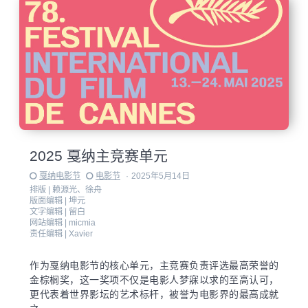
2025 戛纳主竞赛单元
戛纳电影节
电影节
·
2025年5月14日
排版 |
赖源光、徐舟
版面编辑 |
坤元
文字编辑 |
留白
网站编辑 |
micmia
责任编辑 |
Xavier
作为戛纳电影节的核心单元，主竞赛负责评选最高荣誉的
金棕榈奖，这一奖项不仅是电影人梦寐以求的至高认可，
更代表着世界影坛的艺术标杆，被誉为电影界的最高成就