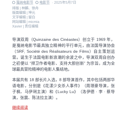
戛纳电影节
电影节
·
2025年5月7日
排版 |
林麟、徐舟
版面编辑 |
坤元
文字编辑 |
留白
网站编辑 |
micmia
Xavier |
责任编辑
导演双周（Quinzaine des Cinéastes）创立于 1969 年，
是戛纳电影节最具独立精神的平行单元，由法国导演协会
（SRF, Société des Réalisateurs de Films）自主策划运
营。诞生于法国电影新浪潮的余波之中，导演双周自创办
之初便以 “捍卫作者电影、支持大胆创新” 为宗旨，成为全
球最具冒险精神的电影人集结地。
本届共有 18 部长片入选，8 部导演首作，其中包括两部华
语电影，分别是《花漾少女杀人事件》（周璟豪导演，张
子枫、马伊琍主演）和《Lucky Lu》（洛伊德 · 李 · 蔡导
演，张震、陈法拉主演）。
继续阅读