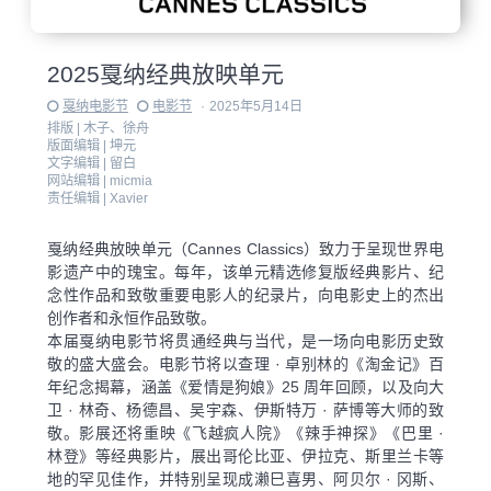
2025戛纳经典放映单元
戛纳电影节
电影节
·
2025年5月14日
排版 |
木子、徐舟
版面编辑 |
坤元
文字编辑 |
留白
网站编辑 |
micmia
责任编辑 |
Xavier
戛纳经典放映单元（Cannes Classics）致力于呈现世界电
影遗产中的瑰宝。每年，该单元精选修复版经典影片、纪
念性作品和致敬重要电影人的纪录片，向电影史上的杰出
创作者和永恒作品致敬。
本届戛纳电影节将贯通经典与当代，是一场向电影历史致
敬的盛大盛会。电影节将以查理 · 卓别林的《淘金记》百
年纪念揭幕，涵盖《爱情是狗娘》25 周年回顾，以及向大
卫 · 林奇、杨德昌、吴宇森、伊斯特万 · 萨博等大师的致
敬。影展还将重映《飞越疯人院》《辣手神探》《巴里 ·
林登》等经典影片，展出哥伦比亚、伊拉克、斯里兰卡等
地的罕见佳作，并特别呈现成濑巳喜男、阿贝尔 · 冈斯、