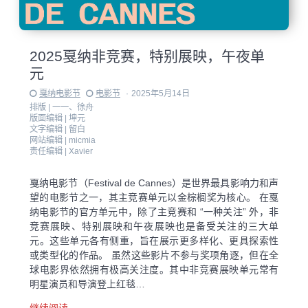
2025戛纳非竞赛，特别展映，午夜单
元
戛纳电影节
电影节
·
2025年5月14日
排版 |
一一、徐舟
版面编辑 |
坤元
文字编辑 |
留白
网站编辑 |
micmia
责任编辑 |
Xavier
戛纳电影节（Festival de Cannes）是世界最具影响力和声
望的电影节之一，其主竞赛单元以金棕榈奖为核心。 在戛
纳电影节的官方单元中，除了主竞赛和 “一种关注” 外，非
竞赛展映、特别展映和午夜展映也是备受关注的三大单
元。这些单元各有侧重，旨在展示更多样化、更具探索性
或类型化的作品。 虽然这些影片不参与奖项角逐，但在全
球电影界依然拥有极高关注度。其中非竞赛展映单元常有
明星演员和导演登上红毯…
继续阅读