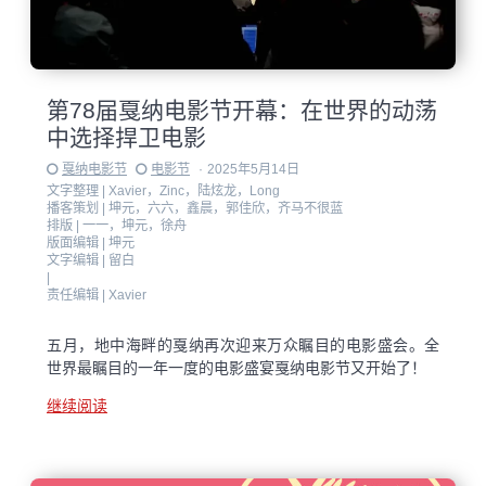
第78届戛纳电影节开幕：在世界的动荡
中选择捍卫电影
戛纳电影节
电影节
·
2025年5月14日
文字整理 |
Xavier，Zinc，陆炫龙，Long
播客策划 |
坤元，六六，鑫晨，郭佳欣，齐马不很蓝
排版 |
一一，坤元，徐舟
版面编辑 |
坤元
文字编辑 |
留白
|
责任编辑 |
Xavier
五月，地中海畔的戛纳再次迎来万众瞩目的电影盛会。全
世界最瞩目的一年一度的电影盛宴戛纳电影节又开始了！
继续阅读