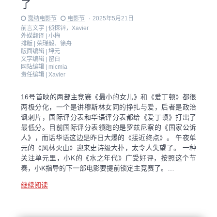
了
戛纳电影节
电影节
·
2025年5月21日
前言文字 |
侦探锌，Xavier
外媒翻译 |
小梅
排版 |
荣瑾毅、徐舟
版面编辑 |
坤元
文字编辑 |
留白
网站编辑 |
micmia
责任编辑 |
Xavier
16号首映的两部主竞赛《最小的女儿》和《爱丁顿》都很
两极分化，一个是讲穆斯林女同的挣扎与爱，后者是政治
讽刺片，国际评分表和华语评分表都给《爱丁顿》打出了
最低分。目前国际评分表领跑的是罗兹尼察的《国家公诉
人》，而话华语这边是昨日大爆的《接近终点》。 午夜单
元的《风林火山》迎来史诗级大扑，太令人失望了。 一种
关注单元里，小K的《水之年代》广受好评，按照这个节
奏，小K指导的下一部电影要提前锁定主竞赛了。…
继续阅读