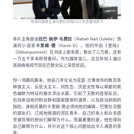
导演冈泰携主演乌费拉亮相2021年圣塞电影节
本片主角是由
拉巴·纳伊·乌费拉
（Rabah Naït Oufella）饰
演的小说家
卡里姆·德
（Karim D）。他的作品《登陆》
（Débarquement）在书店上架多周，售出了三万册，还有
一万五千多本即将重印。作为媒体宠儿，这位年轻人通过
其网络电视节目在巴黎文坛上深受欢迎。
但一场飓风袭来，他前几年化名为亚瑟·兰博发布的数百条
种族主义、反犹太主义、同性恋、厌恶女性等以卑鄙的黑
色幽默为特征的推文浮出水面，引起了无数的连锁反应，
包括来自他的粉丝群和国家媒体的谴责，以及政治剥削的
指控。身陷风暴的卡里姆·德必须向他的编辑、巴黎社交圈
的朋友们、订阅他频道的郊区青年、自己的亲人和众多感
觉被背叛的粉丝们解释为什么。而最重要的是，他也得向
自己解释为什么，并针对这个核心问题给出令人满意的答
复。