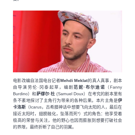
电影改编自法国电台记者
Mehdi Meklat
的真人真事，剧本
由导演劳伦·冈泰起草，编剧
范妮·布尔迪诺
（Fanny
Burdino）和
萨缪尔·杜
(Samuel Doux）在考究的剧本里有
条不紊地探讨了主角行为带来的各种后果。本片主角是
伊
卡洛斯
（Icarus，古希腊神话中想要飞向太阳的人，最后在
接近太阳时，翅膀融化，坠落而死*）式的角色：他享受着
极高的荣誉与关注，他的野心也因而膨胀到想要打破社会
的界限，最终折断了自己的羽翼。