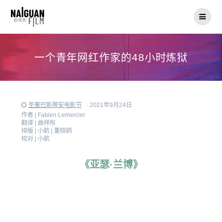
Skip
to
content
一个青年网红作家的48小时炼狱
圣塞巴斯蒂安电影节
·
2021年9月24日
作者 |
Fabien Lemercier
翻译 |
曲祥彤
排版 |
小航 | 董晓鸥
校对 |
小航
《亚瑟·兰博》