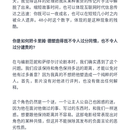
天，我觉得这样的处理把我从某种累赘的传记片手法中解
脱了出来。缩短故事时间，也可以体现互联网时代信息传
达之迅速：你既可以一夜成名，也可以在短短几小时之内
被众人遗弃。48小时这个数字，体现的是这种现象的残
酷。
你是如何把卡里姆·德塑造得既不令人过分同情，也不令人
过分谴责的?
在与编剧范妮和萨缪尔讨论剧本时，我们确实遇到了这个
问题。我们应该保持和角色保持多远的距离，才能以免对
他有过多善意？因为我真的不想把他塑造成一个纯粹的坏
人。首先，影片没有对他进行评判，也没有做出任何解
释。
这个角色仍然是一个谜，一个让主人公自己也困惑的迷，
因为他在面对他做过的事、写过的东西时，和我们一样迷
惑。想要跟他保持距离并不容易。这部电影经常表现出对
角色的某种共情，但这并不能抹除其发布的负面言论的恶
劣性质。