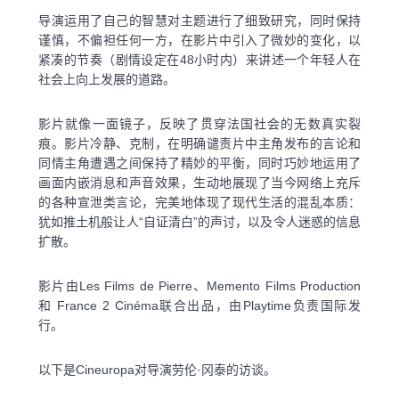
导演运用了自己的智慧对主题进行了细致研究，同时保持
谨慎，不偏袒任何一方，在影片中引入了微妙的变化，以
紧凑的节奏（剧情设定在48小时内）来讲述一个年轻人在
社会上向上发展的道路。
影片就像一面镜子，反映了贯穿法国社会的无数真实裂
痕。影片冷静、克制，在明确谴责片中主角发布的言论和
同情主角遭遇之间保持了精妙的平衡，同时巧妙地运用了
画面内嵌消息和声音效果，生动地展现了当今网络上充斥
的各种宣泄类言论，完美地体现了现代生活的混乱本质：
犹如推土机般让人“自证清白”的声讨，以及令人迷惑的信息
扩散。
影片由Les Films de Pierre、Memento Films Production
和 France 2 Cinéma联合出品，由Playtime负责国际发
行。
以下是Cineuropa对导演劳伦·冈泰的访谈。