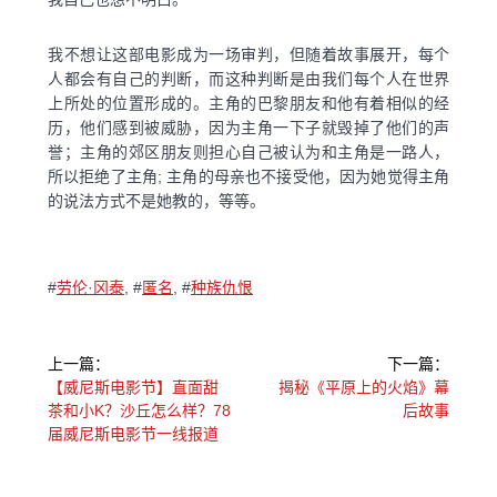
我不想让这部电影成为一场审判，但随着故事展开，每个
人都会有自己的判断，而这种判断是由我们每个人在世界
上所处的位置形成的。主角的巴黎朋友和他有着相似的经
历，他们感到被威胁，因为主角一下子就毁掉了他们的声
誉；主角的郊区朋友则担心自己被认为和主角是一路人，
所以拒绝了主角; 主角的母亲也不接受他，因为她觉得主角
的说法方式不是她教的，等等。
#
劳伦·冈泰
,
#
匿名
,
#
种族仇恨
文
上一篇：
下一篇：
章
上
下
【威尼斯电影节】直面甜
揭秘《平原上的火焰》幕
一
一
茶和小K？沙丘怎么样？78
后故事
导
篇：
篇：
届威尼斯电影节一线报道
航