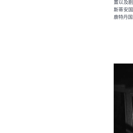
置以及剧
斯蒂安国
鹿特丹国