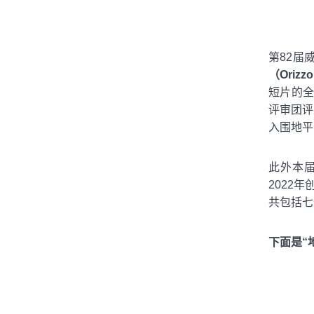
第82届
（Orizzon
短片的全
评审团评
入围地平
此外本
2022年
共包括七
下面是“