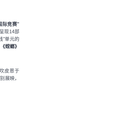
国际竞赛”
呈现14部
线”单元的
片
《螳螂》
坎皮恩于
的特别展映，
：