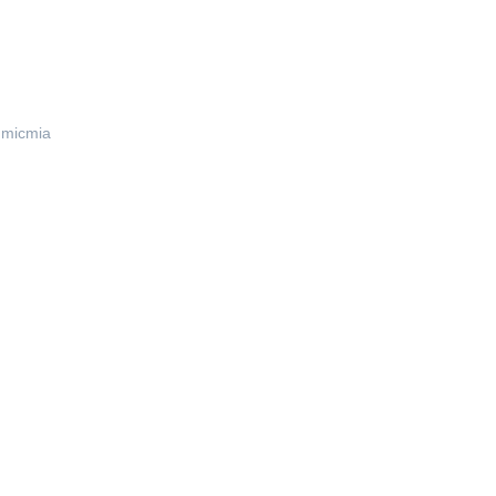
|
micmia