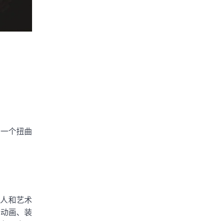
，一个扭曲
制作人和艺术
、动画、装