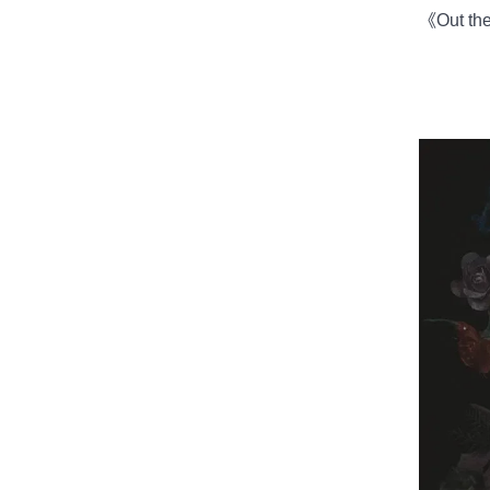
《Out th