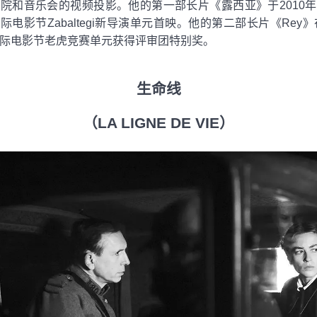
院和音乐会的视频投影。他的第一部长片《露西亚》于2010
际电影节Zabaltegi新导演单元首映。他的第二部长片《Rey》在
际电影节老虎竞赛单元获得评审团特别奖。
生命线
（LA LIGNE DE VIE）