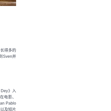
年长得多的
Sven并
 Dey》入
直在电影、
Pablo
co》）以及短片