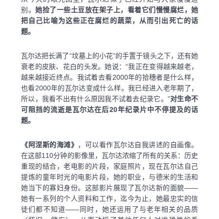
别。
她捡了一些土豆放在架子上，看着它们慢慢腐烂，她
把自己比喻为这些正在腐烂的蔬菜，从而引出死亡的话
题。
瓦尔达把长满了“坟墓上的小花”的手置于镜头之下，还有她
衰老的皮肤、花白的头发。她说：“我正在变得越来越老，
越来越接近终点。我试着去看2000年的拾穗者是什么样，
也看2000年的瓦尔达变成什么样。我已经进入老年期了，
所以，我看不出有什么原因我不试着去纪录它。”
对生命不
可阻挡的流逝是瓦尔达在后20年纪录片中不停提及的话
题。
《阿涅斯的海滩》
，可以看作瓦尔达自我讲述的自画像。
在这部110分钟的影像里，瓦尔达浓缩了所有的关系：历史
重现的结合，老电影的片段，家庭照片，现在瓦尔达自己
提炼的童年时光的电影片段，她的职业，与德米的生活和
她当下的寡妇身份。这部影片展现了瓦尔达新的面貌——
她有一系列的个人资料和工作，迄今为止，她最忠实的信
徒们都不知道——同时，她还运用了与老年相关的品质