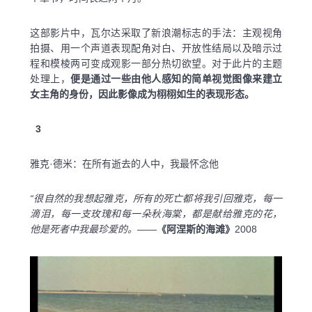
这部影片中，瓦尔达采取了新浪潮标志的手法：主观视角
拍摄、用一个声道表现配角对白、开放性结局以及暗示过
程和模棱两可变成观影一部分热切欲望。对于此片的主题
处理上，
便是通过一些由他人感知的简单视觉图像来建立
女主角的身份，因此影像成为栩栩如生的表现形态。
3
雅克·德米：在所有逝去的人中，我最怀念他
“很自然的我想起雅克，所有的死亡都将我引回雅克，每一
滴泪，每一支玫瑰和每一朵秋海棠，都是献给雅克的花，
他是死者中我最珍爱的。
——
《阿涅斯的海滩》
2008