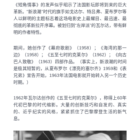
《短角情事》的发声似乎昭示了法国影坛即将到来的巨大
革新。“新浪潮”时代的旗手如戈达尔、特吕弗、夏布罗尔等
人以鲜明的主题标志着这场电影史上最耀目、最迅速、最
彻底的革新拉开序幕。被划归到“左岸派”的瓦尔达，带有鲜
明的作者特性。
期间，她创作了《幕府歌剧》（1958）；《海湾的那一
边》（1958）；《五至七时的克莱尔》（1962）；《向古
巴人致敬》（1963）四部作品。（事实上，新浪潮的时间
是极其短暂的，从夏布罗尔《漂亮的塞尔齐》1959和《表
兄弟》宣告开始，1963年法国电影就开始转入另一个历史
时期。）
1962年瓦尔达创作的《五至七时的克莱尔》，称得上60年
代初巴黎的时代缩影。大量的创新技巧和自发的、真实
的、近乎纪实的风格，紧紧抓住了巴黎摩登生活的新气
息。