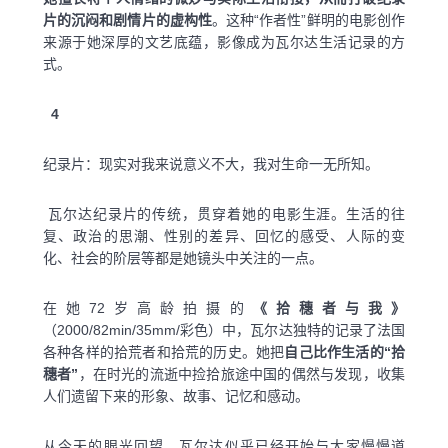
片的沉闷和剧情片的虚构性
。这种“作者性”鲜明的电影创作
来源于她深厚的文艺底蕴，影像成为瓦尔达生活记录的方
式。
4
纪录片：现实对我来说意义不大，我对生命一无所知。
瓦尔达纪录片的传统，贯穿着她的电影生涯。生活的往
复、政治的思潮、性别的差异、回忆的感受、人际的变
化、社会的阶层等都是她镜头中关注的一点。
在她72岁高龄拍摄的
《拾穗者与我》
（2000/82min/35mm/彩色）中，瓦尔达独特的记录了法国
各种各样的拾荒者和拾荒的历史。她把
自己比作生活的“拾
穗者”
，在时光的流逝中捡拾旅途中国的偶然与发现，收集
人们遗留下来的形象、故事、记忆和感动。
从今天的眼光回望，瓦尔达似乎已经开始与大家慢慢道