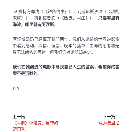
从赛特海岸线（《短角情事》），到威尼斯沙滩（《墙的
呢喃》），再到诺曼底（《脸庞，村庄》），
只要哪里有
海滩，哪里就有阿涅斯
。
阿涅斯奶奶已经离开我们两年，我们从她留给世界的影像
中看到感动、深情、留恋、晚年的孤单、生命的思考和无
数无法皈依的思绪。但我们仍对她所知甚少。
我们在她创造的电影中寻找自己人生的答案，希望你的答
案不是沉默的。
FIN
文
上一篇：
下一篇：
章
上
下
《手册》评漫威：反转的
成为费里尼
一
一
楚门秀