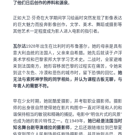
了他们日后创作的养料和源泉
。
正如大卫·芬奇在大学期间学习绘画时突然发现了影像表达
的巨大魅力而投奔影像创作，文学、美术、舞蹈或摄影等
其他艺术一定程度成为影人进入电影的指引者。
瓦尔达
1928年出生在比利时的布鲁塞尔，她的母亲是具有
意大利血统的法国人，父亲来自希腊。她先后就读于卢浮
美术学校和巴黎索邦大学学习艺术史。二战时，全家避难
来到法国南方，她形容移居巴黎的过程实在痛苦，令她来
到这个灰色、冷漠和悲伤的城市时，留下恐惧的回忆。
她
无法与索邦神学院的同学相处，并认为课程古板无聊，与
年青人的需要不符。
早在少女时期，她就酷爱摄影，并考取职业摄影师。摄影
师的出身很自然使得她在影片构图中一直对环境和人的和
谐保持相当的敏锐和精确的捕捉。电影中“明信片式的风景”
也成为她的影片特性之一。在1949年，
她已经是法国当时
知名舞台剧导演维拉的摄影师
，之后还跟随维拉到巴黎夏
佑宫到国立人民剧场担任剧场摄影师，并开始到古巴、西