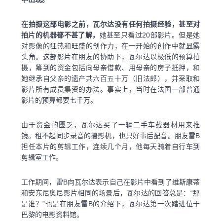
在拍摄这部电影之前，瓦尔达没有任何拍摄经验，甚至对
拍片的机器都不甚了解，
她甚至只看过20部影片。但是她
对影像的狂热和旺盛的创作力，在一开始的创作中就显露
头角。这部影片在朋友的协助下，瓦尔达以极低的预算拍
摄，筹到的资金包括向母亲借款、用母亲的房子抵押，和
她继承自父亲的遗产共六百五十万（旧法郎），并采取和
影片所有成员集资的办法。事实上，当时在法国一部普通
影片的预算都要七千万。
由于资金的匮乏，瓦尔达买了一辆二手车载器材用来推
镜。租不起同步录音的摄影机，也只好事后配音。朋友雷B
担任本片的剪辑工作，连续几个月，他每天骑着自行车到
剪辑室工作。
工作期间，雷B向瓦尔达表示自己在影片中看到了维斯康蒂
和安东尼奥尼影片相同的场景后，瓦尔达的回答总是：“那
是谁？”也是在朋友雷B的介绍下，瓦尔达第一次踏进位于
巴黎的电影资料馆。