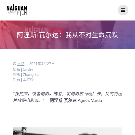
Skip
to
content
阿涅斯·瓦尔达：我从不对生命沉默
人物
·
2021年4月27日
审稿 |
Xavier
排版 |
Zhangshan
作者 |
王梓晔
“我拍照，或者电影。或者，将电影放到照片去，又或将照
片放到电影去。”
—-
阿涅斯·瓦尔达
Agnès Varda