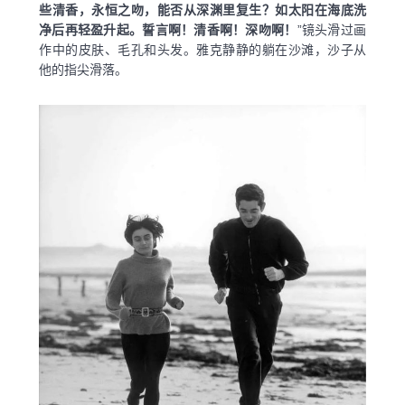
些清香，永恒之吻，能否从深渊里复生？如太阳在海底洗
净后再轻盈升起。誓言啊！清香啊！深吻啊！
”镜头滑过画
作中的皮肤、毛孔和头发。雅克静静的躺在沙滩，沙子从
他的指尖滑落。