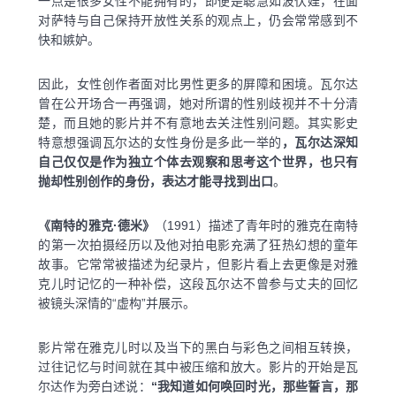
一点是很多女性不能拥有的，即便是聪慧如波伏娃，在面
对萨特与自己保持开放性关系的观点上，仍会常常感到不
快和嫉妒。
因此，女性创作者面对比男性更多的屏障和困境。瓦尔达
曾在公开场合一再强调，她对所谓的性别歧视并不十分清
楚，而且她的影片并不有意地去关注性别问题。其实影史
特意想强调瓦尔达的女性身份是多此一举的
，瓦尔达深知
自己仅仅是作为独立个体去观察和思考这个世界，也只有
抛却性别创作的身份，表达才能寻找到出口
。
《南特的雅克·德米》
（1991）描述了青年时的雅克在南特
的第一次拍摄经历以及他对拍电影充满了狂热幻想的童年
故事。它常常被描述为纪录片，但影片看上去更像是对雅
克儿时记忆的一种补偿，这段瓦尔达不曾参与丈夫的回忆
被镜头深情的“虚构”并展示。
影片常在雅克儿时以及当下的黑白与彩色之间相互转换，
过往记忆与时间就在其中被压缩和放大。影片的开始是瓦
尔达作为旁白述说：
“我知道如何唤回时光，那些誓言，那