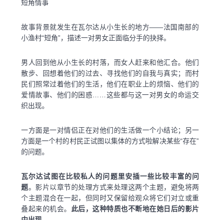
短角情事
故事背景就发生在瓦尔达从小生长的地方——法国南部的
小渔村“短角”，描述一对男女正面临分手的抉择。
男人回到他从小生长的村落，而女人赶来和他汇合。他们
散步、回想着他们的过去、寻找他们的自我与真实；而村
民们照常过着他们的生活，他们在职业上的烦恼、他们的
爱情故事、他们的困惑……这些都与这一对男女的命运交
织出现。
一方面是一对情侣正在对他们的生活做一个小结论；另一
方面是一个村的村民正试图以集体的方式啦解决某些“存在”
的问题。
瓦尔达试图在比较私人的问题里安插一些比较丰富的问
题
。影片以章节的处理方式来处理这两个主题，避免将两
个主题混合在一起，但同时又保留给观众将它们对立或重
叠起来的机会。
此后，这种特质也不断地在她日后的影片
中出现。