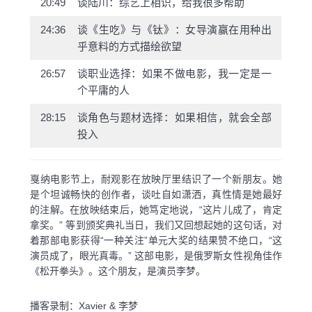
20:49
谈陆川：综艺上相识，给我很多帮助
24:36
谈《生吃》与《钛》：女导演赢在用种出
乎意料的方式描绘欲望
26:57
谈职业选择：如果不做电影，我一定是一
个平庸的人
28:15
谈角色与题材选择：如果相信，就会全部
投入
戛纳电影节上，耐观影在放映厅里结识了一个新朋友。她
是个坦诚畅快的创作者，谈吐自如潇洒，真性情是她最好
的注解。在放映结束后，她笃定地说，“这片儿成了，肯定
拿奖。” 等到颁奖典礼当日，我们又回想起她的这句话，对
着那部电影获得“一种关注”单元大奖的结果赞不绝口，“这
演员成了，眼光真毒。” 这部电影，是俄罗斯女性视角佳作
《松开拳头》。这个朋友，是演员李梦。
播客录制：Xavier & 李梦