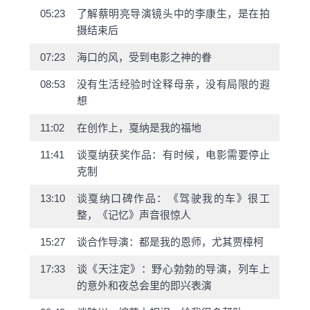
05:23
了解蔡明亮导演镜头中的李康生，是在拍
摄结束后
07:23
海口的风，受到电影之神的眷
08:53
没有生活经验时诠释母亲，没有局限的遐
想
11:02
在创作上，戛纳是我的福地
11:41
谈戛纳获奖作品：有时候，电影需要停止
克制
13:10
谈戛纳口碑作品：《驾驶我的车》很工
整，《记忆》声音很惊人
15:27
谈合作导演：都是我的恩师，尤其贾樟柯
17:33
谈《天注定》：野心勃勃的导演，列车上
的意外和夜总会里的即兴表演