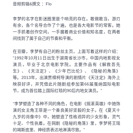
音频剪辑&撰文 ：Flo
李梦的名字在影迷圈里是个响亮的存在。敢做敢当，游刃
有余，各个名导合作了个遍，也是各大电影节的常客。她
一手抓着创作空间，一手握着商业价值和知名度，在两者
间找到了属于自己的节奏和平衡。
在豆瓣，李梦有自己的粉丝主页，上面写着这样的介绍：
“1992年10月11日出生于湖南省长沙市，中国内地影视女
演员，毕业于北京电影学院。主要作品有《解救吾先
生》、《天注定》、《少年巴比伦》、《隐秘的角落》
等。2013年，出演贾樟柯导演的剧情片《天注定》海外上
映获好评，并凭借此片随剧组参加第66届戛纳国际电影
节，成为首位踏上国际红毯的90后内地女演员。”
“李梦塑造了各种不同的角色，在电影《摇滚英雄》中她饰
演的女主角王菲是一个善良美好坚毅的女子。在《夏天十
九岁的肖像中》中，她塑造了性格迥异的少女形象，灵气
十足、个性执着。在网剧《隐秘的角落》里，李梦将王瑶
的竭斯底里、神经质表达地淋漓尽致。”