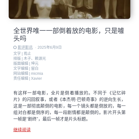
全世界唯一一部倒着放的电影，只是噱
头吗
影评影讯
·
2025年6月9日
文字 |
焉止
排版 |
木子、赖源光
版面编辑 |
坤元
文字编辑 |
留白
网站编辑 |
micmia
责任编辑 |
Xavier
有这样一部电影，全片是倒着播放的。不同于《记忆碎
片》的闪回叙事，或者《本杰明·巴顿奇事》的逆向生长，
这是一部彻底颠倒的电影，每一个镜头都是倒放的，每一
组对白都是倒序的，每一段剧情都是颠倒的。影片开头第
一帧是“剧终”，最后一帧才是片头标题。
继续阅读