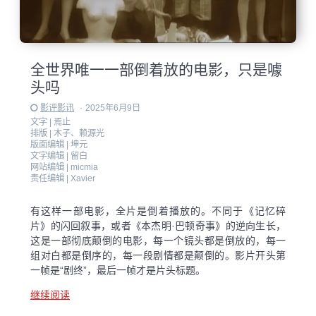
全世界唯一一部倒着放的电影，只是噱
头吗
影评影讯
·
2025年6月9日
文字 |
焉止
排版 |
木子、赖源光
版面编辑 |
坤元
文字编辑 |
留白
网站编辑 |
micmia
责任编辑 |
Xavier
有这样一部电影，全片是倒着播放的。不同于《记忆碎
片》的闪回叙事，或者《本杰明·巴顿奇事》的逆向生长，
这是一部彻底颠倒的电影，每一个镜头都是倒放的，每一
组对白都是倒序的，每一段剧情都是颠倒的。影片开头第
一帧是“剧终”，最后一帧才是片头标题。
继续阅读