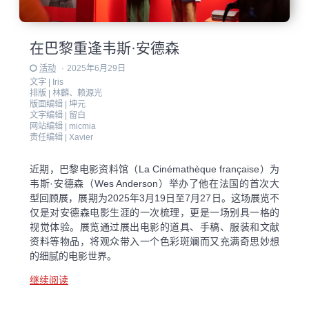
在巴黎重逢韦斯·安德森
活动
·
2025年6月29日
文字 |
Iris
排版 |
林麟、赖源光
版面编辑 |
坤元
文字编辑 |
留白
网站编辑 |
micmia
责任编辑 |
Xavier
近期，巴黎电影资料馆（La Cinémathèque française）为
韦斯·安德森（Wes Anderson）举办了他在法国的首次大
型回顾展，展期为2025年3月19日至7月27日。这场展览不
仅是对安德森电影生涯的一次梳理，更是一场别具一格的
视觉体验。展览通过展出电影的道具、手稿、服装和文献
资料等物品，将观众带入一个色彩斑斓而又充满奇思妙想
的细腻的电影世界。
继续阅读