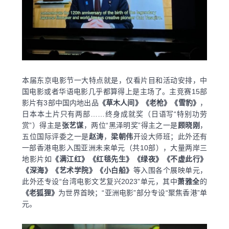
本届东京电影节一大特点就是，仅看片目和活动安排，中
国电影或者华语电影几乎都算得上是主场了。主竞赛15部
影片有3部中国内地出品
《草木人间》《老枪》《雪豹》
，
日本本土片只有两部……终身成就奖（日语写“特别功劳
赏”）得主是
张艺谋
，两位“黑泽明奖”得主之一是
顾晓刚
，
五位国际评委之一是
赵涛
，
梁朝伟
开设大师班；此外还有
一部香港电影入围亚洲未来单元（共10部），大量两岸三
地影片如
《满江红》《红毯先生》《绿夜》《不虚此行》
《深海》《艺术学院》《小白船》
等入围各个展映单元，
此外还专设“台湾电影文艺复兴2023”单元，其中
萧雅全
的
《老狐狸》
为世界首映；“亚洲电影”部分专设“聚焦香港”单
元。