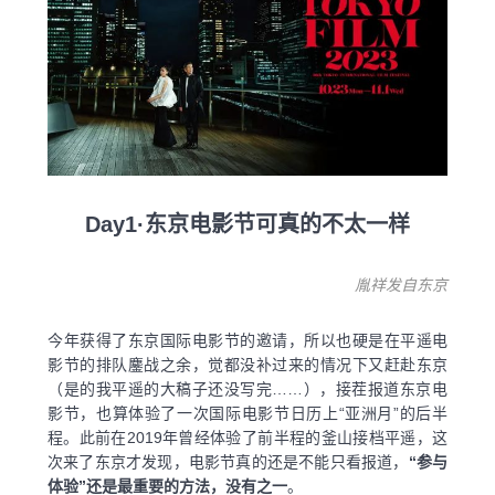
Day1·东京电影节可真的不太一样
胤祥发自东京
今年获得了东京国际电影节的邀请，所以也硬是在平遥电
影节的排队鏖战之余，觉都没补过来的情况下又赶赴东京
（是的我平遥的大稿子还没写完……），接茬报道东京电
影节，也算体验了一次国际电影节日历上“亚洲月”的后半
程。此前在2019年曾经体验了前半程的釜山接档平遥，这
次来了东京才发现，电影节真的还是不能只看报道，
“参与
体验”还是最重要的方法，没有之一
。