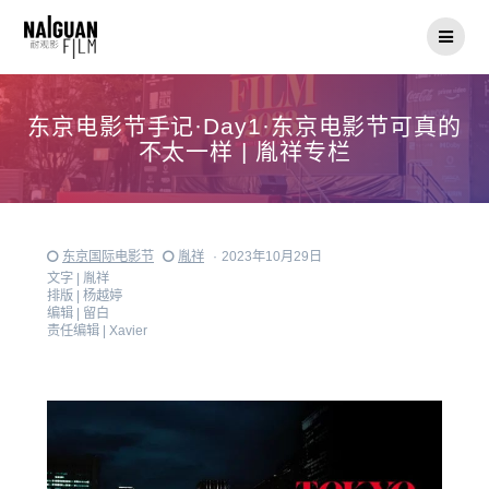
Skip
to
content
东京电影节手记·Day1·东京电影节可真的
不太一样 | 胤祥专栏
东京国际电影节
胤祥
·
2023年10月29日
文字 |
胤祥
排版 |
杨越婷
编辑 |
留白
责任编辑 |
Xavier