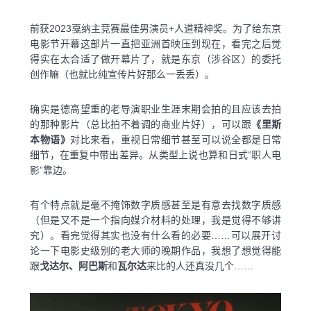
前获2023戛纳主竞赛最佳男演员+人道精神奖。为了给东京
电影节开幕这部片一直把亚洲首映压到现在，看完之后觉
得实在太合适了做开幕片了，就是东京（涉谷区）的委托
创作嘛（也就比纯宣传片好那么一丢丢）。
确实是德高望重的老导演职业生涯末期会拍的且应该去拍
的那种影片（总比拍不着调的商业片好），可以跟
《里斯
本物语》
对比来看，重视日常细节甚至可以说全都是日常
细节，在重复中带出差异。从类型上说也算和日式“职人电
影”靠边。
有个特点就是毫不掩饰数字质感甚至是有意去找数字质感
（但是又不是一个指向媒介材料的处理，我是觉得不够讲
究）。看完觉得其实也没有什么看的必要……可以展开讨
论一下电影史级别的老大师的晚期作品，我想了想觉得能
跟
戈达尔、阿巴斯
和
瓦尔达
来比的人还真没几个……