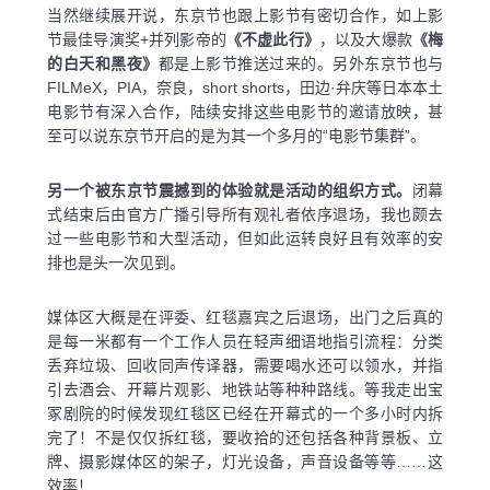
当然继续展开说，东京节也跟上影节有密切合作，如上影
节最佳导演奖+并列影帝的
《不虚此行》
，以及大爆款
《梅
的白天和黑夜》
都是上影节推送过来的。另外东京节也与
FILMeX，PIA，奈良，short shorts，田边·弁庆等日本本土
电影节有深入合作，陆续安排这些电影节的邀请放映，甚
至可以说东京节开启的是为其一个多月的“电影节集群”。
另一个被东京节震撼到的体验就是活动的组织方式。
闭幕
式结束后由官方广播引导所有观礼者依序退场，我也颇去
过一些电影节和大型活动，但如此运转良好且有效率的安
排也是头一次见到。
媒体区大概是在评委、红毯嘉宾之后退场，出门之后真的
是每一米都有一个工作人员在轻声细语地指引流程：分类
丢弃垃圾、回收同声传译器，需要喝水还可以领水，并指
引去酒会、开幕片观影、地铁站等种种路线。等我走出宝
冢剧院的时候发现红毯区已经在开幕式的一个多小时内拆
完了！不是仅仅拆红毯，要收拾的还包括各种背景板、立
牌、摄影媒体区的架子，灯光设备，声音设备等等……这
效率！