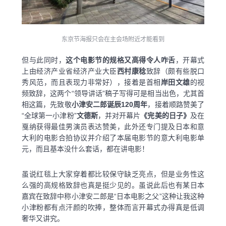
东京节海报只会在主会场附近才能看到
但与此同时，
这个电影节的规格又高得令人咋舌
，开幕式
上由经济产业省经济产业大臣
西村康稔
致辞（颇有些脱口
秀风范，而且表现力非常好），接着是首相
岸田文雄
的视
频致辞，这两个“领导讲话”稿子写得可是相当出色，尤其首
相这篇，先致敬
小津安二郎诞辰120周年
，接着顺路赞美了
“全球第一小津粉”
文德斯
，并对开幕片
《完美的日子》
及在
戛纳获得最佳男演员表达赞美，此外还专门提及日本和意
大利的电影合拍协议并介绍了本届电影节的意大利电影单
元，而且基本没什么套话，都在讲电影！
虽说红毯上大家穿着都比较保守缺乏亮点，但是业务性这
么强的高规格致辞也真是挺少见的。虽说此后也有某日本
嘉宾在致辞中称小津安二郎是“日本电影之父”这种让我这种
小津粉都有点汗颜的吹捧，整体而言开幕式办得真是低调
奢华又讲究。