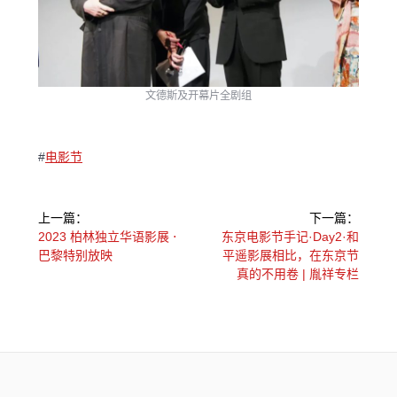
文德斯及开幕片全剧组
#
电影节
文
上一篇：
下一篇：
章
上
下
2023 柏林独立华语影展 ⋅
东京电影节手记·Day2·和
一
一
巴黎特别放映
平遥影展相比，在东京节
导
篇：
篇：
真的不用卷 | 胤祥专栏
航