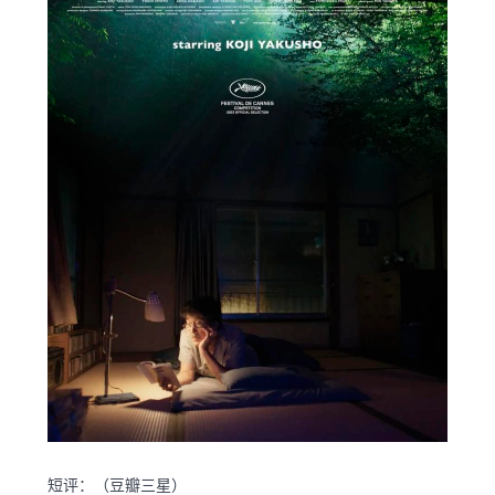
短评：（豆瓣三星）