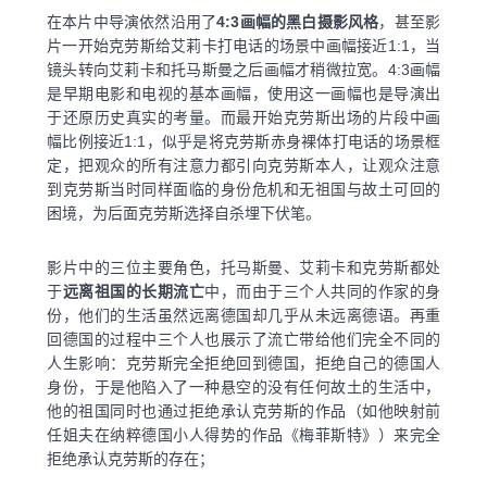
在本片中导演依然沿用了
4:3画幅的黑白摄影风格
，甚至影
片一开始克劳斯给艾莉卡打电话的场景中画幅接近1:1，当
镜头转向艾莉卡和托马斯曼之后画幅才稍微拉宽。4:3画幅
是早期电影和电视的基本画幅，使用这一画幅也是导演出
于还原历史真实的考量。而最开始克劳斯出场的片段中画
幅比例接近1:1，似乎是将克劳斯赤身裸体打电话的场景框
定，把观众的所有注意力都引向克劳斯本人，让观众注意
到克劳斯当时同样面临的身份危机和无祖国与故土可回的
困境，为后面克劳斯选择自杀埋下伏笔。
影片中的三位主要角色，托马斯曼、艾莉卡和克劳斯都处
于
远离祖国的长期流亡
中，而由于三个人共同的作家的身
份，他们的生活虽然远离德国却几乎从未远离德语。再重
回德国的过程中三个人也展示了流亡带给他们完全不同的
人生影响：克劳斯完全拒绝回到德国，拒绝自己的德国人
身份，于是他陷入了一种悬空的没有任何故土的生活中，
他的祖国同时也通过拒绝承认克劳斯的作品（如他映射前
任姐夫在纳粹德国小人得势的作品《梅菲斯特》）来完全
拒绝承认克劳斯的存在；