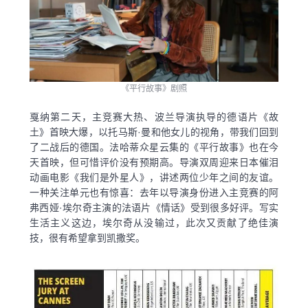
《平行故事》剧照
戛纳第二天，主竞赛大热、波兰导演执导的德语片《故
土》首映大爆，以托马斯·曼和他女儿的视角，带我们回到
了二战后的德国。法哈蒂众星云集的《平行故事》也在今
天首映，但可惜评价没有预期高。导演双周迎来日本催泪
动画电影《我们是外星人》，讲述两位少年之间的友谊。
一种关注单元也有惊喜：去年以导演身份进入主竞赛的阿
弗西娅·埃尔奇主演的法语片《情话》受到很多好评。写实
生活主义这边，埃尔奇从没输过，此次又贡献了绝佳演
技，很有希望拿到凯撒奖。