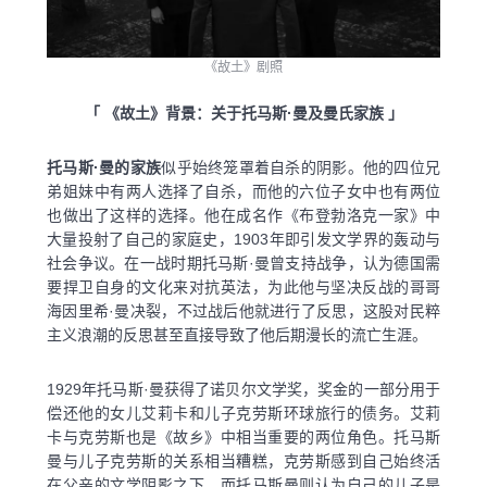
《故土》剧照
「 《故土》背景：关于托马斯·曼及曼氏家族 」
托马斯·曼的家族
似乎始终笼罩着自杀的阴影。他的四位兄
弟姐妹中有两人选择了自杀，而他的六位子女中也有两位
也做出了这样的选择。他在成名作《布登勃洛克一家》中
大量投射了自己的家庭史，1903年即引发文学界的轰动与
社会争议。在一战时期托马斯·曼曾支持战争，认为德国需
要捍卫自身的文化来对抗英法，为此他与坚决反战的哥哥
海因里希·曼决裂，不过战后他就进行了反思，这股对民粹
主义浪潮的反思甚至直接导致了他后期漫长的流亡生涯。
1929年托马斯·曼获得了诺贝尔文学奖，奖金的一部分用于
偿还他的女儿艾莉卡和儿子克劳斯环球旅行的债务。艾莉
卡与克劳斯也是《故乡》中相当重要的两位角色。托马斯
曼与儿子克劳斯的关系相当糟糕，克劳斯感到自己始终活
在父亲的文学阴影之下，而托马斯曼则认为自己的儿子是