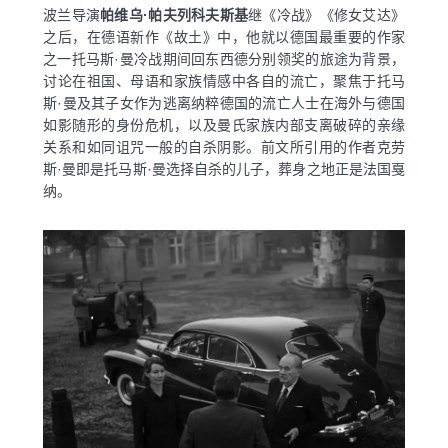
波兰导演
帕维乌·帕夫列科夫斯基
继《冷战》《修女艾达》
之后，在德语新作《故土》中，他就以德国最重要的作家
之一托马斯·曼冷战期间回东西德分别领奖的旅途为背景，
讨论在祖国、母语和家族情感中各自的流亡，聚焦于托马
斯·曼及其子女作为逃离纳粹德国的流亡人士在海外与德国
如影随形的身份危机，以及曼氏家族内部支离破碎的亲缘
关系和如同诅咒一般的自杀阴影。前文所引用的作者克劳
斯·曼即是托马斯·曼选择自杀的儿子，葬身之地正是法国戛
纳。