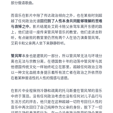
部分俄语歌曲。
而音乐在影片中除了传达政治倾向之外，也在某些时刻超
越了任何政治光谱
回归到了人性本身共同能够理解的苦难
与哀悼之中
。影片结尾处艾莉卡陪父亲驾车离开东德的路
上，他们途径一座传来管风琴音乐的教堂，他们走进去聆
听，有点破败的教堂里仍然有两个人在协力演奏管风琴。
艾莉卡和父亲两人坐下来静静聆听。
管风琴
本身也是建筑的一部分，所以管风琴无法与环境分
离也无法与宗教分离，在德国数十年的动荡中管风琴与其
他德国传统文化一样始终屹立在那里，超越任何政治立场
以一种文化血统本身提示着所有流亡者在政治之外依然存
在着某种普适性的人性的情感与道德。
在影片中全程保持冷静和疏离的托马斯曼在管风琴的音乐
中终于落泪。没有任何政治考虑也没有任何对儿子品行与
生活方式的抨击，他只是在这种超越一切符号回归人性的
音乐中再次回归了自己纯粹作为父亲的身份，脱下了一切
证明立场的表演性行为，在一个没有政治阵营的场合里完