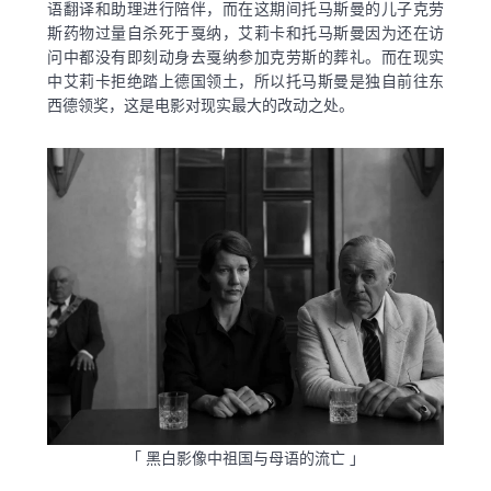
语翻译和助理进行陪伴，而在这期间托马斯曼的儿子克劳
斯药物过量自杀死于戛纳，艾莉卡和托马斯曼因为还在访
问中都没有即刻动身去戛纳参加克劳斯的葬礼。而在现实
中艾莉卡拒绝踏上德国领土，所以托马斯曼是独自前往东
西德领奖，这是电影对现实最大的改动之处。
「 黑白影像中祖国与母语的流亡 」