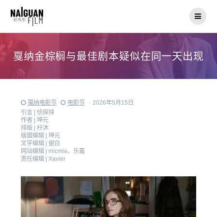
Skip
to
content
戛纳金棕榈与最佳剧本疑似在同一天出现
戛纳电影节
电影节
·
2026年5月15日
引言 |
侦探锌
作者 |
坤元
排版 |
杍沐
版面编辑 |
坤元
文字编辑 |
留白
网站编辑 |
micmia，乐嘉
责任编辑 |
Xavier