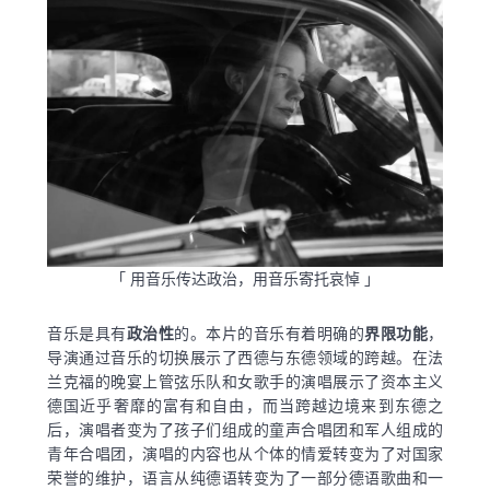
「 用音乐传达政治，用音乐寄托哀悼 」
音乐是具有
政治性
的。本片的音乐有着明确的
界限功能
，
导演通过音乐的切换展示了西德与东德领域的跨越。在法
兰克福的晚宴上管弦乐队和女歌手的演唱展示了资本主义
德国近乎奢靡的富有和自由，而当跨越边境来到东德之
后，演唱者变为了孩子们组成的童声合唱团和军人组成的
青年合唱团，演唱的内容也从个体的情爱转变为了对国家
荣誉的维护，语言从纯德语转变为了一部分德语歌曲和一