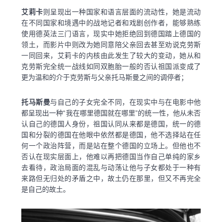
艾莉卡
则呈现出一种国家和语言层面的流动性，她是流动
在不同国家和境遇中的战地记者和戏剧创作者，能够熟练
使用德英法三门语言，现实中她拒绝回到德国踏上德国的
领土，而影片中则改为她同意陪父亲回去甚至劝说克劳斯
一同回来，艾莉卡的内核由此发生了较大的变动，她从和
克劳斯完全统一战线如同双胞胎一般的否认祖国派变成了
更为温和的介于克劳斯与父亲托马斯曼之间的调停者；
托马斯曼
与自己的子女完全不同，在现实中与在电影中他
都呈现出一种“我在哪里德国就在哪里”的统一性，他从未否
认自己的德国人身份，祖国认同从来都是德国，统一的德
国和分裂的德国在他眼中依然都是德国，他不选择站在任
何一个政治阵营，而是站在整个德国的立场上。但他也不
否认在现实层面上，他难以再把德国当作自己单纯的家乡
去看待，政治局面的混乱与动荡让他与子女都处于一种有
来路但无归处的矛盾之中，故土仍在那里，但又不再完全
是自己的故土。