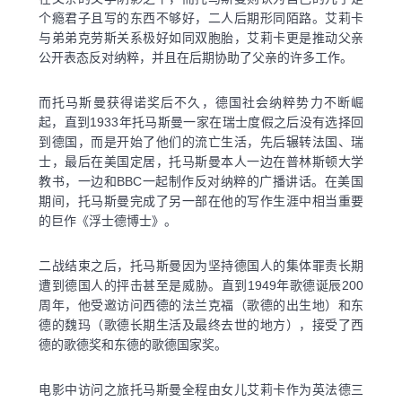
个瘾君子且写的东西不够好，二人后期形同陌路。艾莉卡
与弟弟克劳斯关系极好如同双胞胎，艾莉卡更是推动父亲
公开表态反对纳粹，并且在后期协助了父亲的许多工作。
而托马斯曼获得诺奖后不久，德国社会纳粹势力不断崛
起，直到1933年托马斯曼一家在瑞士度假之后没有选择回
到德国，而是开始了他们的流亡生活，先后辗转法国、瑞
士，最后在美国定居，托马斯曼本人一边在普林斯顿大学
教书，一边和BBC一起制作反对纳粹的广播讲话。在美国
期间，托马斯曼完成了另一部在他的写作生涯中相当重要
的巨作《浮士德博士》。
二战结束之后，托马斯曼因为坚持德国人的集体罪责长期
遭到德国人的抨击甚至是威胁。直到1949年歌德诞辰200
周年，他受邀访问西德的法兰克福（歌德的出生地）和东
德的魏玛（歌德长期生活及最终去世的地方），接受了西
德的歌德奖和东德的歌德国家奖。
电影中访问之旅托马斯曼全程由女儿艾莉卡作为英法德三