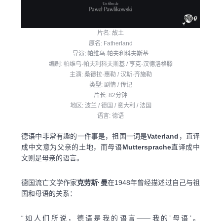
片名: 故土
原名: Fatherland
导演: 帕维乌·帕夫利科夫斯基
编剧: 帕维乌·帕夫利科夫斯基 / 亨克·汉德洛格滕
主演: 桑德拉·惠勒 / 汉斯·齐施勒
类型: 剧情 / 传记
片长: 82分钟
地区: 波兰 / 德国 / 意大利 / 法国
语言: 德语
德语中非常有趣的一件事是，祖国一词是
Vaterland
，直译
成中文意为父亲的土地，而母语
Muttersprache
直译成中
文则是母亲的语言。
德国流亡文学作家
克劳斯·曼
在1948年曾经描述过自己与祖
国和母语的关系：
“如人们所说，德语是我的语言——我的’母语’。